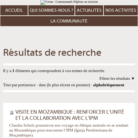
Aller
Outils
au
personnels
contenu.
ACCUEIL
QUI SOMMES-NOUS ?
ACTUALITÉS
NOS ACTIVITÉS
|
Aller
à
LA COMMUNAUTÉ
la
navigation
Résultats de recherche
Il y a
1
éléments qui correspondent à vos termes de recherche.
Filtrer les résultats
Trier par
pertinence
·
date (le plus récent en premier)
·
alphabétiquement
VISITE EN MOZAMBIQUE : RENFORCER L’UNITÉ
ET LA COLLABORATION AVEC L’IPM
Claudia Schulz poursuivra son voyage en Afrique australe en se rendant
au Mozambique pour rencontrer l’IPM (Igreja Presbiteriana de
Moçambique).