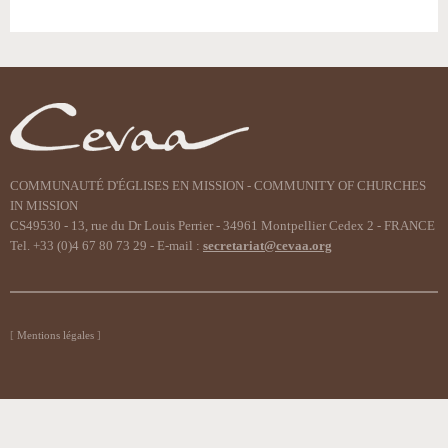
COMMUNAUTÉ D'ÉGLISES EN MISSION - COMMUNITY OF CHURCHES
IN MISSION
CS49530 - 13, rue du Dr Louis Perrier - 34961 Montpellier Cedex 2 - FRANCE
Tel. +33 (0)4 67 80 73 29 - E-mail :
secretariat@cevaa.org
Mentions légales