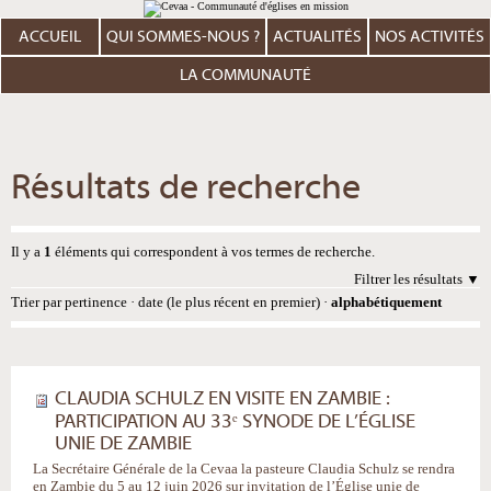
Aller
Outils
au
personnels
contenu.
ACCUEIL
QUI SOMMES-NOUS ?
ACTUALITÉS
NOS ACTIVITÉS
|
Aller
à
LA COMMUNAUTÉ
la
navigation
Résultats de recherche
Il y a
1
éléments qui correspondent à vos termes de recherche.
Filtrer les résultats
Trier par
pertinence
·
date (le plus récent en premier)
·
alphabétiquement
CLAUDIA SCHULZ EN VISITE EN ZAMBIE :
PARTICIPATION AU 33ᵉ SYNODE DE L’ÉGLISE
UNIE DE ZAMBIE
La Secrétaire Générale de la Cevaa la pasteure Claudia Schulz se rendra
en Zambie du 5 au 12 juin 2026 sur invitation de l’Église unie de