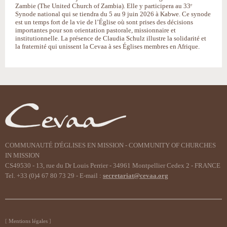
Zambie (The United Church of Zambia). Elle y participera au 33ᵉ
Synode national qui se tiendra du 5 au 9 juin 2026 à Kabwe. Ce synode
est un temps fort de la vie de l’Église où sont prises des décisions
importantes pour son orientation pastorale, missionnaire et
institutionnelle. La présence de Claudia Schulz illustre la solidarité et
la fraternité qui unissent la Cevaa à ses Églises membres en Afrique.
COMMUNAUTÉ D'ÉGLISES EN MISSION - COMMUNITY OF CHURCHES
IN MISSION
CS49530 - 13, rue du Dr Louis Perrier - 34961 Montpellier Cedex 2 - FRANCE
Tel. +33 (0)4 67 80 73 29 - E-mail :
secretariat@cevaa.org
Mentions légales