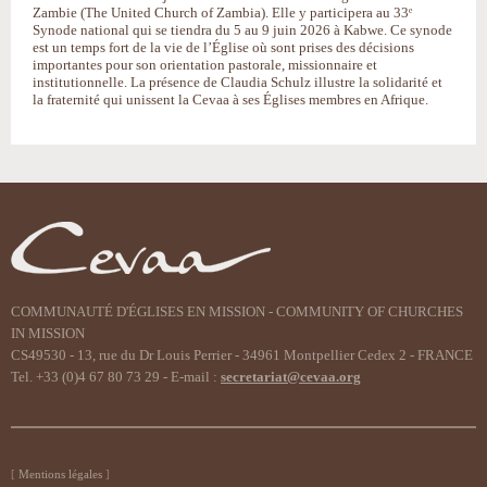
Zambie (The United Church of Zambia). Elle y participera au 33ᵉ
Synode national qui se tiendra du 5 au 9 juin 2026 à Kabwe. Ce synode
est un temps fort de la vie de l’Église où sont prises des décisions
importantes pour son orientation pastorale, missionnaire et
institutionnelle. La présence de Claudia Schulz illustre la solidarité et
la fraternité qui unissent la Cevaa à ses Églises membres en Afrique.
COMMUNAUTÉ D'ÉGLISES EN MISSION - COMMUNITY OF CHURCHES
IN MISSION
CS49530 - 13, rue du Dr Louis Perrier - 34961 Montpellier Cedex 2 - FRANCE
Tel. +33 (0)4 67 80 73 29 - E-mail :
secretariat@cevaa.org
Mentions légales