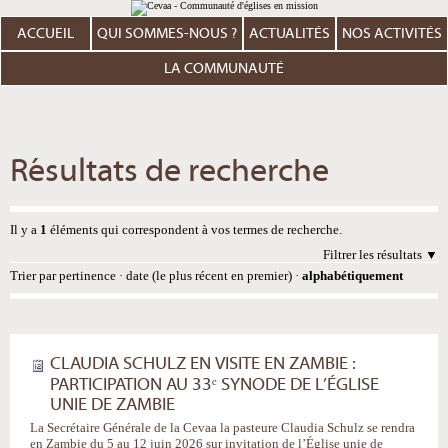
Aller
Outils
au
personnels
contenu.
ACCUEIL
QUI SOMMES-NOUS ?
ACTUALITÉS
NOS ACTIVITÉS
|
Aller
à
LA COMMUNAUTÉ
la
navigation
Résultats de recherche
Il y a
1
éléments qui correspondent à vos termes de recherche.
Filtrer les résultats
Trier par
pertinence
·
date (le plus récent en premier)
·
alphabétiquement
CLAUDIA SCHULZ EN VISITE EN ZAMBIE :
PARTICIPATION AU 33ᵉ SYNODE DE L’ÉGLISE
UNIE DE ZAMBIE
La Secrétaire Générale de la Cevaa la pasteure Claudia Schulz se rendra
en Zambie du 5 au 12 juin 2026 sur invitation de l’Église unie de