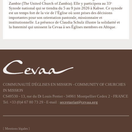
Zambie (The United Church of Zambia). Elle y participera au 33ᵉ
Synode national qui se tiendra du 5 au 9 juin 2026 à Kabwe. Ce synode
est un temps fort de la vie de l’Église où sont prises des décisions
importantes pour son orientation pastorale, missionnaire et
institutionnelle. La présence de Claudia Schulz illustre la solidarité et
la fraternité qui unissent la Cevaa à ses Églises membres en Afrique.
COMMUNAUTÉ D'ÉGLISES EN MISSION - COMMUNITY OF CHURCHES
IN MISSION
CS49530 - 13, rue du Dr Louis Perrier - 34961 Montpellier Cedex 2 - FRANCE
Tel. +33 (0)4 67 80 73 29 - E-mail :
secretariat@cevaa.org
Mentions légales