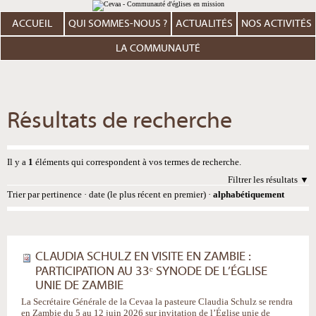
Aller
Outils
au
personnels
contenu.
ACCUEIL
QUI SOMMES-NOUS ?
ACTUALITÉS
NOS ACTIVITÉS
|
Aller
à
LA COMMUNAUTÉ
la
navigation
Résultats de recherche
Il y a
1
éléments qui correspondent à vos termes de recherche.
Filtrer les résultats
Trier par
pertinence
·
date (le plus récent en premier)
·
alphabétiquement
CLAUDIA SCHULZ EN VISITE EN ZAMBIE :
PARTICIPATION AU 33ᵉ SYNODE DE L’ÉGLISE
UNIE DE ZAMBIE
La Secrétaire Générale de la Cevaa la pasteure Claudia Schulz se rendra
en Zambie du 5 au 12 juin 2026 sur invitation de l’Église unie de