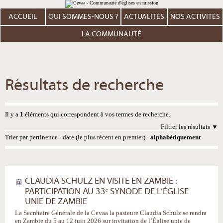
Aller
Outils
au
personnels
contenu.
ACCUEIL
QUI SOMMES-NOUS ?
ACTUALITÉS
NOS ACTIVITÉS
|
Aller
à
LA COMMUNAUTÉ
la
navigation
Résultats de recherche
Il y a
1
éléments qui correspondent à vos termes de recherche.
Filtrer les résultats
Trier par
pertinence
·
date (le plus récent en premier)
·
alphabétiquement
CLAUDIA SCHULZ EN VISITE EN ZAMBIE :
PARTICIPATION AU 33ᵉ SYNODE DE L’ÉGLISE
UNIE DE ZAMBIE
La Secrétaire Générale de la Cevaa la pasteure Claudia Schulz se rendra
en Zambie du 5 au 12 juin 2026 sur invitation de l’Église unie de