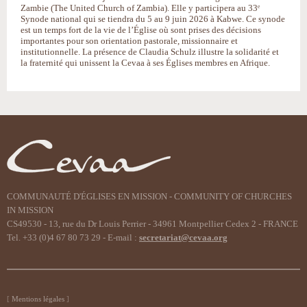
Zambie (The United Church of Zambia). Elle y participera au 33ᵉ
Synode national qui se tiendra du 5 au 9 juin 2026 à Kabwe. Ce synode
est un temps fort de la vie de l’Église où sont prises des décisions
importantes pour son orientation pastorale, missionnaire et
institutionnelle. La présence de Claudia Schulz illustre la solidarité et
la fraternité qui unissent la Cevaa à ses Églises membres en Afrique.
COMMUNAUTÉ D'ÉGLISES EN MISSION - COMMUNITY OF CHURCHES
IN MISSION
CS49530 - 13, rue du Dr Louis Perrier - 34961 Montpellier Cedex 2 - FRANCE
Tel. +33 (0)4 67 80 73 29 - E-mail :
secretariat@cevaa.org
Mentions légales