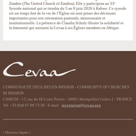
Zambie (The United Church of Zambia). Elle y participera au 33ᵉ
Synode national qui se tiendra du 5 au 9 juin 2026 à Kabwe. Ce synode
est un temps fort de la vie de l’Église où sont prises des décisions
importantes pour son orientation pastorale, missionnaire et
institutionnelle. La présence de Claudia Schulz illustre la solidarité et
la fraternité qui unissent la Cevaa à ses Églises membres en Afrique.
COMMUNAUTÉ D'ÉGLISES EN MISSION - COMMUNITY OF CHURCHES
IN MISSION
CS49530 - 13, rue du Dr Louis Perrier - 34961 Montpellier Cedex 2 - FRANCE
Tel. +33 (0)4 67 80 73 29 - E-mail :
secretariat@cevaa.org
Mentions légales