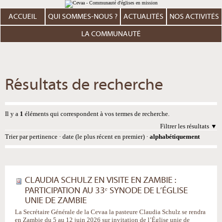
Aller
Outils
au
personnels
contenu.
ACCUEIL
QUI SOMMES-NOUS ?
ACTUALITÉS
NOS ACTIVITÉS
|
Aller
à
LA COMMUNAUTÉ
la
navigation
Résultats de recherche
Il y a
1
éléments qui correspondent à vos termes de recherche.
Filtrer les résultats
Trier par
pertinence
·
date (le plus récent en premier)
·
alphabétiquement
CLAUDIA SCHULZ EN VISITE EN ZAMBIE :
PARTICIPATION AU 33ᵉ SYNODE DE L’ÉGLISE
UNIE DE ZAMBIE
La Secrétaire Générale de la Cevaa la pasteure Claudia Schulz se rendra
en Zambie du 5 au 12 juin 2026 sur invitation de l’Église unie de