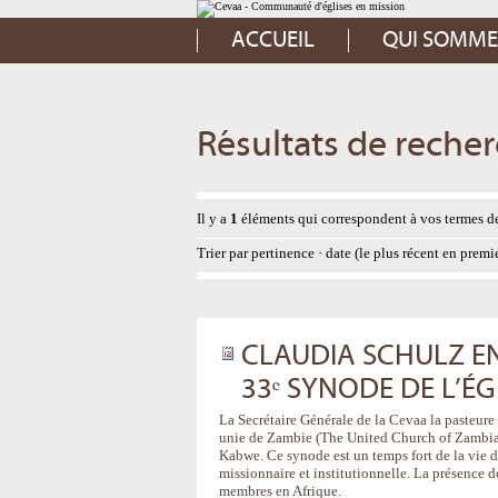
Aller
Outils
au
personnels
contenu.
ACCUEIL
QUI SOMME
|
Aller
à
la
navigation
Résultats de reche
Il y a
1
éléments qui correspondent à vos termes de
Trier par
pertinence
·
date (le plus récent en premi
CLAUDIA SCHULZ EN 
33ᵉ SYNODE DE L’ÉG
La Secrétaire Générale de la Cevaa la pasteure
unie de Zambie (The United Church of Zambia).
Kabwe. Ce synode est un temps fort de la vie d
missionnaire et institutionnelle. La présence de
membres en Afrique.