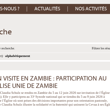
S-NOUS ?
ACTUALITÉS
NOS ACTIVITÉS
rche
 recherche.
Filtrer les rés
er)
·
alphabétiquement
VISITE EN ZAMBIE : PARTICIPATION AU
LISE UNIE DE ZAMBIE
 Claudia Schulz se rendra en Zambie du 5 au 12 juin 2026 sur invitation de l’Église
 Elle y participera au 33ᵉ Synode national qui se tiendra du 5 au 9 juin 2026 à
e l’Église où sont prises des décisions importantes pour son orientation pastorale,
 Claudia Schulz illustre la solidarité et la fraternité qui unissent la Cevaa à ses Égl