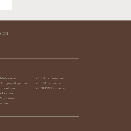
SION
 Madagascar
UEBC - Cameroun
 Uruguay/Argentine
UEPAL - France
Mozambique
UNEPREF - France
- Lesotho
So - Suisse
Zambie