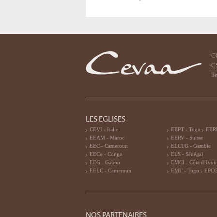
C
CS
Te
LES EGLISES
CEVI - Italie
EEPT - Togo
EERF
EEAM - Maroc
EERV - Suisse
EEC - Cameroun
ELCTG - Gambie
EECo - Congo
ELS - Sénégal
EEG - Gabon
EMCI - Côte d’Ivoi
EELC - Cameroun
EMT - Togo
EPCG
NOS PARTENAIRES