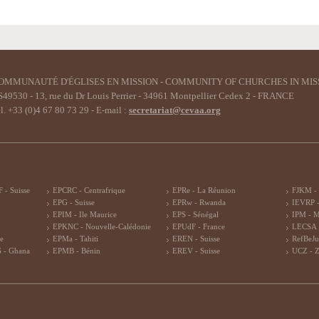
OMMUNAUTÉ D'ÉGLISES EN MISSION - COMMUNITY OF CHURCHES IN MIS
49530 - 13, rue du Dr Louis Perrier - 34961 Montpellier Cedex 2 - FRANCE
l. +33 (0)4 67 80 73 29 - E-mail :
secretariat@cevaa.org
 - Suisse
EPCRC - Centrafrique
EPRe - La Réunion
FJKM -
EPG - Suisse
EPRw - Rwanda
IEVRP -
EPIM - Ile Maurice
EPS - Sénégal
IPM - 
EPKNC - Nouvelle-Calédonie
EPUdF - France
LECSA 
re
EPMa - Tahiti
EREN - Suisse
RefBeJu
 - Ghana
EPMB - Bénin
EREV - Suisse
UCZ - 