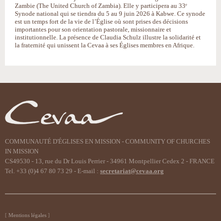
Zambie (The United Church of Zambia). Elle y participera au 33ᵉ
Synode national qui se tiendra du 5 au 9 juin 2026 à Kabwe. Ce synode
est un temps fort de la vie de l’Église où sont prises des décisions
importantes pour son orientation pastorale, missionnaire et
institutionnelle. La présence de Claudia Schulz illustre la solidarité et
la fraternité qui unissent la Cevaa à ses Églises membres en Afrique.
COMMUNAUTÉ D'ÉGLISES EN MISSION - COMMUNITY OF CHURCHES
IN MISSION
CS49530 - 13, rue du Dr Louis Perrier - 34961 Montpellier Cedex 2 - FRANCE
Tel. +33 (0)4 67 80 73 29 - E-mail :
secretariat@cevaa.org
Mentions légales