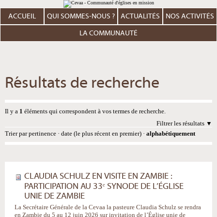
Aller
Outils
au
personnels
contenu.
ACCUEIL
QUI SOMMES-NOUS ?
ACTUALITÉS
NOS ACTIVITÉS
|
Aller
à
LA COMMUNAUTÉ
la
navigation
Résultats de recherche
Il y a
1
éléments qui correspondent à vos termes de recherche.
Filtrer les résultats
Trier par
pertinence
·
date (le plus récent en premier)
·
alphabétiquement
CLAUDIA SCHULZ EN VISITE EN ZAMBIE :
PARTICIPATION AU 33ᵉ SYNODE DE L’ÉGLISE
UNIE DE ZAMBIE
La Secrétaire Générale de la Cevaa la pasteure Claudia Schulz se rendra
en Zambie du 5 au 12 juin 2026 sur invitation de l’Église unie de