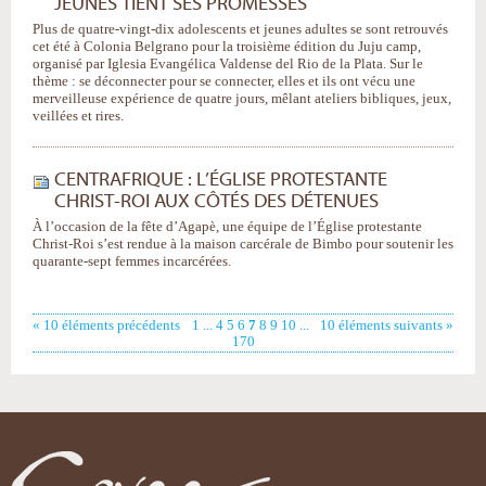
JEUNES TIENT SES PROMESSES
Plus de quatre-vingt-dix adolescents et jeunes adultes se sont retrouvés
cet été à Colonia Belgrano pour la troisième édition du Juju camp,
organisé par Iglesia Evangélica Valdense del Rio de la Plata. Sur le
thème : se déconnecter pour se connecter, elles et ils ont vécu une
merveilleuse expérience de quatre jours, mêlant ateliers bibliques, jeux,
veillées et rires.
CENTRAFRIQUE : L’ÉGLISE PROTESTANTE
CHRIST-ROI AUX CÔTÉS DES DÉTENUES
À l’occasion de la fête d’Agapè, une équipe de l’Église protestante
Christ-Roi s’est rendue à la maison carcérale de Bimbo pour soutenir les
quarante-sept femmes incarcérées.
« 10 éléments précédents
1
...
4
5
6
7
8
9
10
...
10 éléments suivants »
170