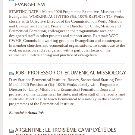
EVANGELISM
STARTING DATE 1 March 2026 Programme Executive, Mission and
Evangelism WORKING ACTIVITIES (%): 100% REPORTS TO: Works
closely with Objective Director of the Commission on World Mission
and Evangelism Internal: Programme Director for Unity, Mission and
Ecumenical Formation, colleagues in the programmatic area and
designated staff in other projects and support areas. External: WCC-
CWME, Commission working group on Evangelism and counterparts
in member churches and ecumenical organisations. To contribute to the
work on mission and evangelism with a particular focus on the
ecumenical understanding and practice of evangelism.
JOB : PROFESSOR OF ECUMENICAL MISSIOLOGY
Duty Station: Ecumenical Institute, Bossey, Switzerland Starting Date:
March 2026 Position at (%): 100% Works closely with: Programme
Director for Unity, Mission and Ecumenical Formation, Dean and
professors of the Ecumenical Institute, and other staff of the faculty, and
students Objectives: To teach Ecumenical Missiology in the academic
programmes of the Ecumenical Institute.
Rattaché à
Actualités
ARGENTINE : LE TROISIÈME CAMP D’ÉTÉ DES