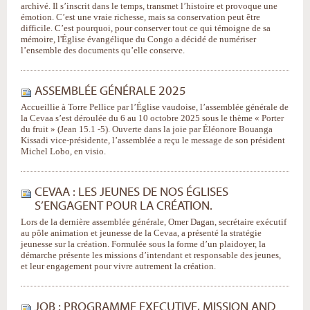
archivé. Il s’inscrit dans le temps, transmet l’histoire et provoque une
émotion. C’est une vraie richesse, mais sa conservation peut être
difficile. C’est pourquoi, pour conserver tout ce qui témoigne de sa
mémoire, l'Église évangélique du Congo a décidé de numériser
l’ensemble des documents qu’elle conserve.
ASSEMBLÉE GÉNÉRALE 2025
Accueillie à Torre Pellice par l’Église vaudoise, l’assemblée générale de
la Cevaa s’est déroulée du 6 au 10 octobre 2025 sous le thème « Porter
du fruit » (Jean 15.1 -5). Ouverte dans la joie par Éléonore Bouanga
Kissadi vice-présidente, l’assemblée a reçu le message de son président
Michel Lobo, en visio.
CEVAA : LES JEUNES DE NOS ÉGLISES
S’ENGAGENT POUR LA CRÉATION.
Lors de la dernière assemblée générale, Omer Dagan, secrétaire exécutif
au pôle animation et jeunesse de la Cevaa, a présenté la stratégie
jeunesse sur la création. Formulée sous la forme d’un plaidoyer, la
démarche présente les missions d’intendant et responsable des jeunes,
et leur engagement pour vivre autrement la création.
JOB : PROGRAMME EXECUTIVE, MISSION AND