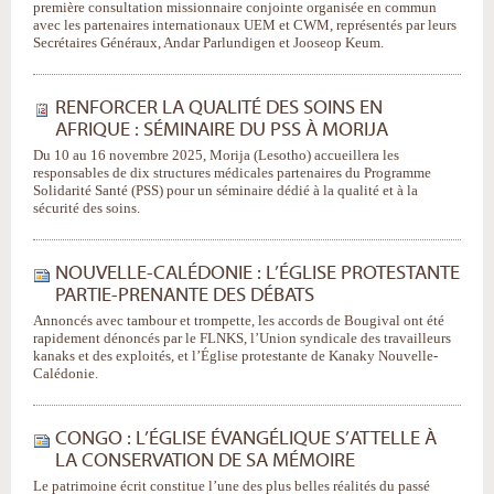
première consultation missionnaire conjointe organisée en commun
avec les partenaires internationaux UEM et CWM, représentés par leurs
Secrétaires Généraux, Andar Parlundigen et Jooseop Keum.
RENFORCER LA QUALITÉ DES SOINS EN
AFRIQUE : SÉMINAIRE DU PSS À MORIJA
Du 10 au 16 novembre 2025, Morija (Lesotho) accueillera les
responsables de dix structures médicales partenaires du Programme
Solidarité Santé (PSS) pour un séminaire dédié à la qualité et à la
sécurité des soins.
NOUVELLE-CALÉDONIE : L’ÉGLISE PROTESTANTE
PARTIE-PRENANTE DES DÉBATS
Annoncés avec tambour et trompette, les accords de Bougival ont été
rapidement dénoncés par le FLNKS, l’Union syndicale des travailleurs
kanaks et des exploités, et l’Église protestante de Kanaky Nouvelle-
Calédonie.
CONGO : L’ÉGLISE ÉVANGÉLIQUE S’ATTELLE À
LA CONSERVATION DE SA MÉMOIRE
Le patrimoine écrit constitue l’une des plus belles réalités du passé