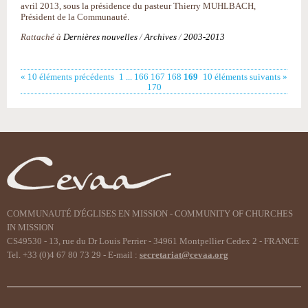
avril 2013, sous la présidence du pasteur Thierry MUHLBACH,
Président de la Communauté.
Rattaché à
Dernières nouvelles
/
Archives
/
2003-2013
« 10 éléments précédents
1
...
166
167
168
169
10 éléments suivants »
170
COMMUNAUTÉ D'ÉGLISES EN MISSION - COMMUNITY OF CHURCHES
IN MISSION
CS49530 - 13, rue du Dr Louis Perrier - 34961 Montpellier Cedex 2 - FRANCE
Tel. +33 (0)4 67 80 73 29 - E-mail :
secretariat@cevaa.org