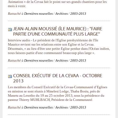
Animation » de la Cevaa fait le point sur ses grands chantiers pour les
mois à venir.
Rattaché à
Dernières nouvelles
/
Archives
/
2003-2013
JEAN-ALAIN MOUSSIÉ (ÎLE MAURICE) : "FAIRE
PARTIE D'UNE COMMUNAUTÉ PLUS LARGE"
Interview audio - Le président de l'Eglise presbytérienne de l'île
Maurice revient sur les relations entre son Eglise et la Cevaa.
Désormais, « au lieu d'être une petite Eglise perdue dans l'Océan indien,
nous faisons partie d'une communauté beaucoup plus large ».
Rattaché à
Dernières nouvelles
/
Archives
/
2003-2013
CONSEIL EXÉCUTIF DE LA CEVAA - OCTOBRE
2013
Les membres du Conseil Exécutif de la Cevaa-Communauté d’Eglises
en mission se sont réunis à Mmelesi Lodge, Thaba Bosiu, près de
Maseru au Lesotho du 19 au 25 octobre 2013, sous la présidence du
pasteur Thierry MUHLBACH, Président de la Communauté.
Rattaché à
Dernières nouvelles
/
Archives
/
2003-2013