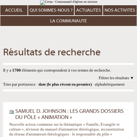
Aller
Outils
au
personnels
contenu.
ACCUEIL
QUI SOMMES-NOUS ?
ACTUALITÉS
NOS ACTIVITÉS
|
Aller
à
LA COMMUNAUTÉ
la
navigation
Résultats de recherche
Il y a
1700
éléments qui correspondent à vos termes de recherche.
Filtrer les résultats
Trier par
pertinence
·
date (le plus récent en premier)
·
alphabétiquement
SAMUEL D. JOHNSON : LES GRANDS DOSSIERS
DU PÔLE « ANIMATION »
Nouvelle action commune sur la thématique « Famille, Evangile et
culture », révision du manuel d'animation théologique, reconstitution
du réseau d'animateurs théologiques : le responsable du pôle «