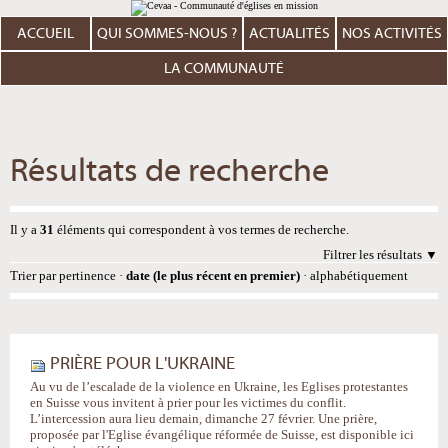
Aller
Outils
au
personnels
contenu.
ACCUEIL
QUI SOMMES-NOUS ?
ACTUALITÉS
NOS ACTIVITÉS
|
Aller
à
LA COMMUNAUTÉ
la
navigation
Résultats de recherche
Il y a
31
éléments qui correspondent à vos termes de recherche.
Filtrer les résultats
Trier par
pertinence
·
date (le plus récent en premier)
·
alphabétiquement
PRIÈRE POUR L'UKRAINE
Au vu de l’escalade de la violence en Ukraine, les Eglises protestantes
en Suisse vous invitent à prier pour les victimes du conflit.
L’intercession aura lieu demain, dimanche 27 février. Une prière,
proposée par l'Eglise évangélique réformée de Suisse, est disponible ici