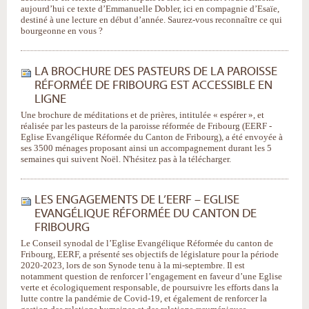
aujourd’hui ce texte d’Emmanuelle Dobler, ici en compagnie d’Esaïe,
destiné à une lecture en début d’année. Saurez-vous reconnaître ce qui
bourgeonne en vous ?
LA BROCHURE DES PASTEURS DE LA PAROISSE
RÉFORMÉE DE FRIBOURG EST ACCESSIBLE EN
LIGNE
Une brochure de méditations et de prières, intitulée « espérer », et
réalisée par les pasteurs de la paroisse réformée de Fribourg (EERF -
Eglise Evangélique Réformée du Canton de Fribourg), a été envoyée à
ses 3500 ménages proposant ainsi un accompagnement durant les 5
semaines qui suivent Noël. N'hésitez pas à la télécharger.
LES ENGAGEMENTS DE L’EERF – EGLISE
EVANGÉLIQUE RÉFORMÉE DU CANTON DE
FRIBOURG
Le Conseil synodal de l’Eglise Evangélique Réformée du canton de
Fribourg, EERF, a présenté ses objectifs de législature pour la période
2020-2023, lors de son Synode tenu à la mi-septembre. Il est
notamment question de renforcer l’engagement en faveur d’une Eglise
verte et écologiquement responsable, de poursuivre les efforts dans la
lutte contre la pandémie de Covid-19, et également de renforcer la