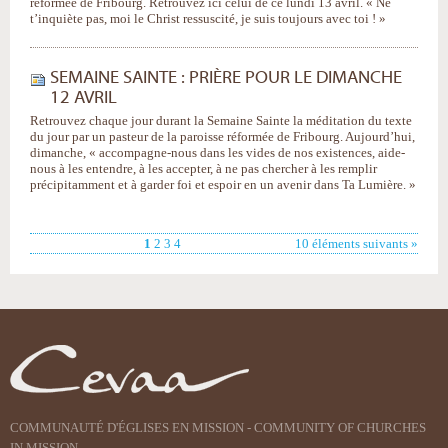
réformée de Fribourg. Retrouvez ici celui de ce lundi 13 avril. « Ne
t’inquiète pas, moi le Christ ressuscité, je suis toujours avec toi ! »
SEMAINE SAINTE : PRIÈRE POUR LE DIMANCHE
12 AVRIL
Retrouvez chaque jour durant la Semaine Sainte la méditation du texte
du jour par un pasteur de la paroisse réformée de Fribourg. Aujourd’hui,
dimanche, « accompagne-nous dans les vides de nos existences, aide-
nous à les entendre, à les accepter, à ne pas chercher à les remplir
précipitamment et à garder foi et espoir en un avenir dans Ta Lumière. »
1
2
3
4
10 éléments suivants »
COMMUNAUTÉ D'ÉGLISES EN MISSION - COMMUNITY OF CHURCHES
IN MISSION