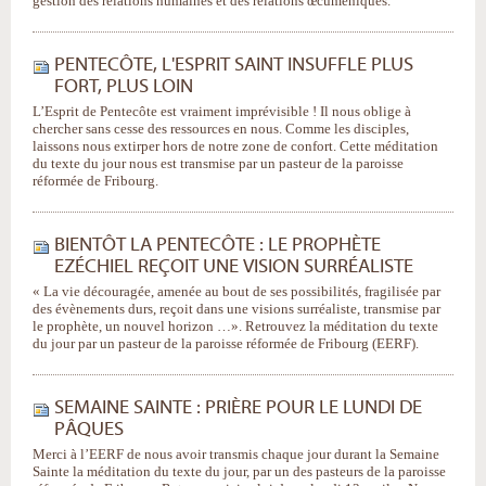
gestion des relations humaines et des relations œcuméniques.
PENTECÔTE, L'ESPRIT SAINT INSUFFLE PLUS
FORT, PLUS LOIN
L’Esprit de Pentecôte est vraiment imprévisible ! Il nous oblige à
chercher sans cesse des ressources en nous. Comme les disciples,
laissons nous extirper hors de notre zone de confort. Cette méditation
du texte du jour nous est transmise par un pasteur de la paroisse
réformée de Fribourg.
BIENTÔT LA PENTECÔTE : LE PROPHÈTE
EZÉCHIEL REÇOIT UNE VISION SURRÉALISTE
« La vie découragée, amenée au bout de ses possibilités, fragilisée par
des évènements durs, reçoit dans une visions surréaliste, transmise par
le prophète, un nouvel horizon …». Retrouvez la méditation du texte
du jour par un pasteur de la paroisse réformée de Fribourg (EERF).
SEMAINE SAINTE : PRIÈRE POUR LE LUNDI DE
PÂQUES
Merci à l’EERF de nous avoir transmis chaque jour durant la Semaine
Sainte la méditation du texte du jour, par un des pasteurs de la paroisse