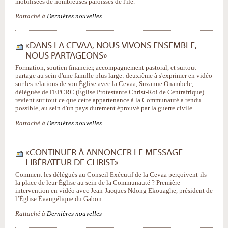
mobilisées de nombreuses paroisses de l'île.
Rattaché à
Dernières nouvelles
«DANS LA CEVAA, NOUS VIVONS ENSEMBLE,
NOUS PARTAGEONS»
Formation, soutien financier, accompagnement pastoral, et surtout
partage au sein d'une famille plus large: deuxième à s'exprimer en vidéo
sur les relations de son Église avec la Cevaa, Suzanne Onambele,
déléguée de l'EPCRC (Église Protestante Christ-Roi de Centrafrique)
revient sur tout ce que cette appartenance à la Communauté a rendu
possible, au sein d'un pays durement éprouvé par la guerre civile.
Rattaché à
Dernières nouvelles
«CONTINUER À ANNONCER LE MESSAGE
LIBÉRATEUR DE CHRIST»
Comment les délégués au Conseil Exécutif de la Cevaa perçoivent-ils
la place de leur Église au sein de la Communauté ? Première
intervention en vidéo avec Jean-Jacques Ndong Ekouaghe, président de
l’Église Évangélique du Gabon.
Rattaché à
Dernières nouvelles