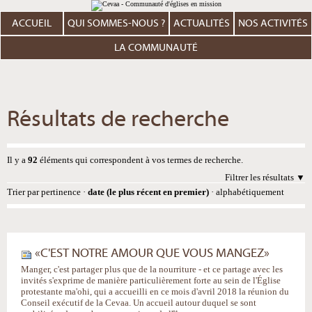
Aller
Outils
au
personnels
contenu.
ACCUEIL
QUI SOMMES-NOUS ?
ACTUALITÉS
NOS ACTIVITÉS
|
Aller
à
LA COMMUNAUTÉ
la
navigation
Résultats de recherche
Il y a
92
éléments qui correspondent à vos termes de recherche.
Filtrer les résultats
Trier par
pertinence
·
date (le plus récent en premier)
·
alphabétiquement
«C'EST NOTRE AMOUR QUE VOUS MANGEZ»
Manger, c'est partager plus que de la nourriture - et ce partage avec les
invités s'exprime de manière particulièrement forte au sein de l'Église
protestante ma'ohi, qui a accueilli en ce mois d'avril 2018 la réunion du
Conseil exécutif de la Cevaa. Un accueil autour duquel se sont