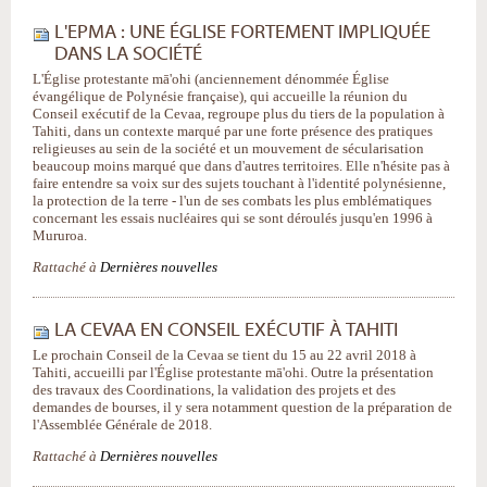
L'EPMA : UNE ÉGLISE FORTEMENT IMPLIQUÉE
DANS LA SOCIÉTÉ
L'Église protestante mā'ohi (anciennement dénommée Église
évangélique de Polynésie française), qui accueille la réunion du
Conseil exécutif de la Cevaa, regroupe plus du tiers de la population à
Tahiti, dans un contexte marqué par une forte présence des pratiques
religieuses au sein de la société et un mouvement de sécularisation
beaucoup moins marqué que dans d'autres territoires. Elle n'hésite pas à
faire entendre sa voix sur des sujets touchant à l'identité polynésienne,
la protection de la terre - l'un de ses combats les plus emblématiques
concernant les essais nucléaires qui se sont déroulés jusqu'en 1996 à
Mururoa.
Rattaché à
Dernières nouvelles
LA CEVAA EN CONSEIL EXÉCUTIF À TAHITI
Le prochain Conseil de la Cevaa se tient du 15 au 22 avril 2018 à
Tahiti, accueilli par l'Église protestante mā'ohi. Outre la présentation
des travaux des Coordinations, la validation des projets et des
demandes de bourses, il y sera notamment question de la préparation de
l'Assemblée Générale de 2018.
Rattaché à
Dernières nouvelles