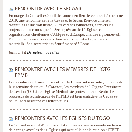
RENCONTRE AVEC LE SECAAR
En marge du Conseil exécutif de Lomé a eu lieu, le vendredi 25 octobre
2019, une rencontre entre la Cevaa et le Secaar (Service chrétien
d'appui à l'animation rurale). À travers ses formations, à travers les
projets qu'il accompagne, le Secaar, réseau de 19 Églises et
organisations chrétiennes d'Afrique et d'Europe, cherche à promouvoir
l'être humain dans toutes ses dimensions : spirituelle, sociale et
matérielle. Son secrétariat exécutif est basé à Lomé.
Rattaché à
Dernières nouvelles
RENCONTRE AVEC LES MEMBRES DE L’OTG-
EPMB
Les membres du Conseil exécutif de la Cevaa ont rencontré, au cours de
leur semaine de travail à Cotonou, les membres de l’Organe Transitoire
de Gestion (OTG) de l’Eglise Méthodiste protestante du Bénin. Le
processus de réunification de l’EPMB est bien engagé et la Cevaa est
heureuse d’assister à ces retrouvailles.
RENCONTRES AVEC LES ÉGLISES DU TOGO
Le Conseil exécutif d'octobre 2019 à Lomé a aussi représenté un temps
de partage avec les deux Églises qui accueillaient la réunion : l'EEPT