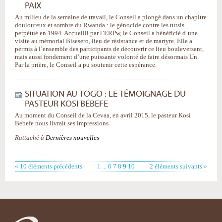
PAIX
Au milieu de la semaine de travail, le Conseil a plongé dans un chapitre
douloureux et sombre du Rwanda : le génocide contre les tutsis
perpétué en 1994. Accueilli par l’ERPw, le Conseil a bénéficié d’une
visite au mémorial Bisesero, lieu de résistance et de martyre. Elle a
permis à l’ensemble des participants de découvrir ce lieu bouleversant,
mais aussi fondement d’une puissante volonté de faire désormais Un.
Par la prière, le Conseil a pu soutenir cette espérance.
SITUATION AU TOGO : LE TÉMOIGNAGE DU
PASTEUR KOSI BEBEFE
Au moment du Conseil de la Cevaa, en avril 2015, le pasteur Kosi
Bebefe nous livrait ses impressions.
Rattaché à
Dernières nouvelles
« 10 éléments précédents
1
...
6
7
8
9
10
2 éléments suivants »