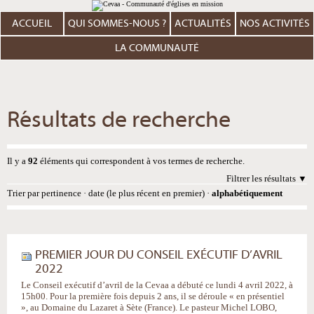
Aller
Outils
au
personnels
contenu.
ACCUEIL
QUI SOMMES-NOUS ?
ACTUALITÉS
NOS ACTIVITÉS
|
Aller
à
LA COMMUNAUTÉ
la
navigation
Résultats de recherche
Il y a
92
éléments qui correspondent à vos termes de recherche.
Filtrer les résultats
Trier par
pertinence
·
date (le plus récent en premier)
·
alphabétiquement
PREMIER JOUR DU CONSEIL EXÉCUTIF D’AVRIL
2022
Le Conseil exécutif d’avril de la Cevaa a débuté ce lundi 4 avril 2022, à
15h00. Pour la première fois depuis 2 ans, il se déroule « en présentiel
», au Domaine du Lazaret à Sète (France). Le pasteur Michel LOBO,