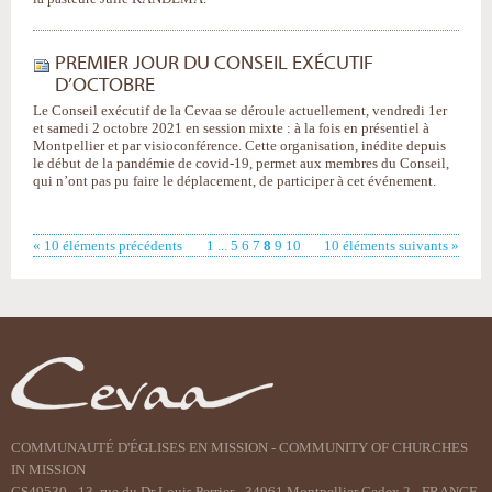
PREMIER JOUR DU CONSEIL EXÉCUTIF
D’OCTOBRE
Le Conseil exécutif de la Cevaa se déroule actuellement, vendredi 1er
et samedi 2 octobre 2021 en session mixte : à la fois en présentiel à
Montpellier et par visioconférence. Cette organisation, inédite depuis
le début de la pandémie de covid-19, permet aux membres du Conseil,
qui n’ont pas pu faire le déplacement, de participer à cet événement.
« 10 éléments précédents
1
...
5
6
7
8
9
10
10 éléments suivants »
COMMUNAUTÉ D'ÉGLISES EN MISSION - COMMUNITY OF CHURCHES
IN MISSION
CS49530 - 13, rue du Dr Louis Perrier - 34961 Montpellier Cedex 2 - FRANCE