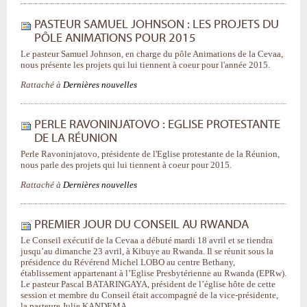
PASTEUR SAMUEL JOHNSON : LES PROJETS DU
PÔLE ANIMATIONS POUR 2015
Le pasteur Samuel Johnson, en charge du pôle Animations de la Cevaa,
nous présente les projets qui lui tiennent à coeur pour l'année 2015.
Rattaché à
Dernières nouvelles
PERLE RAVONINJATOVO : EGLISE PROTESTANTE
DE LA RÉUNION
Perle Ravoninjatovo, présidente de l'Eglise protestante de la Réunion,
nous parle des projets qui lui tiennent à coeur pour 2015.
Rattaché à
Dernières nouvelles
PREMIER JOUR DU CONSEIL AU RWANDA
Le Conseil exécutif de la Cevaa a débuté mardi 18 avril et se tiendra
jusqu’au dimanche 23 avril, à Kibuye au Rwanda. Il se réunit sous la
présidence du Révérend Michel LOBO au centre Bethany,
établissement appartenant à l’Eglise Presbytérienne au Rwanda (EPRw).
Le pasteur Pascal BATARINGAYA, président de l’église hôte de cette
session et membre du Conseil était accompagné de la vice-présidente,
la pasteure Julie KANDEMA.