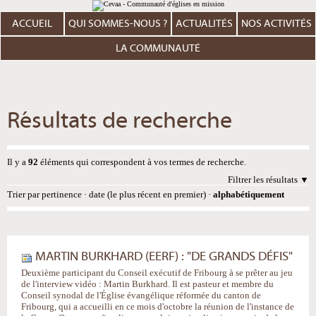
Aller
Outils
au
personnels
contenu.
ACCUEIL
QUI SOMMES-NOUS ?
ACTUALITÉS
NOS ACTIVITÉS
|
Aller
à
LA COMMUNAUTÉ
la
navigation
Résultats de recherche
Il y a
92
éléments qui correspondent à vos termes de recherche.
Filtrer les résultats
Trier par
pertinence
·
date (le plus récent en premier)
·
alphabétiquement
MARTIN BURKHARD (EERF) : "DE GRANDS DÉFIS"
Deuxième participant du Conseil exécutif de Fribourg à se prêter au jeu
de l'interview vidéo : Martin Burkhard. Il est pasteur et membre du
Conseil synodal de l'Église évangélique réformée du canton de
Fribourg, qui a accueilli en ce mois d'octobre la réunion de l'instance de