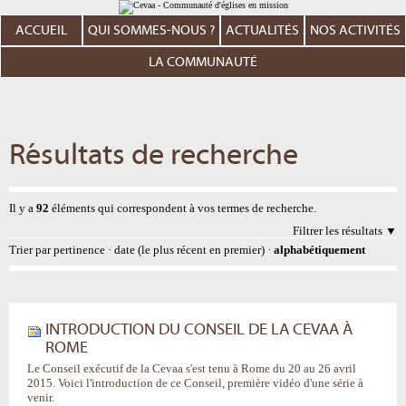
Aller
Outils
au
personnels
contenu.
ACCUEIL
QUI SOMMES-NOUS ?
ACTUALITÉS
NOS ACTIVITÉS
|
Aller
à
LA COMMUNAUTÉ
la
navigation
Résultats de recherche
Il y a
92
éléments qui correspondent à vos termes de recherche.
Filtrer les résultats
Trier par
pertinence
·
date (le plus récent en premier)
·
alphabétiquement
INTRODUCTION DU CONSEIL DE LA CEVAA À
ROME
Le Conseil exécutif de la Cevaa s'est tenu à Rome du 20 au 26 avril
2015. Voici l'introduction de ce Conseil, première vidéo d'une série à
venir.