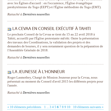
avec les Églises d'accueil : en l'occurrence, l'Église évangélique
presbytérienne du Togo (EEPT) et l'Église méthodiste du Togo (EMT).
Rattaché à
Dernières nouvelles
LA CEVAA EN CONSEIL EXÉCUTIF À TAHITI
Le prochain Conseil de la Cevaa se tient du 15 au 22 avril 2018 à
Tahiti, accueilli par l'Église protestante mā'ohi. Outre la présentation
des travaux des Coordinations, la validation des projets et des
demandes de bourses, il y sera notamment question de la préparation de
l'Assemblée Générale de 2018.
Rattaché à
Dernières nouvelles
LA JEUNESSE À L'HONNEUR
Roger Lasmothey, Chargé de Mission Jeunesse pour la Cevaa, nous
présentait au moment du Conseil d'avril 2015 les différents projets pour
l'année.
Rattaché à
Dernières nouvelles
« 10 éléments précédents
1
...
3
4
5
6
7
8
9
10
10 éléments suivants »