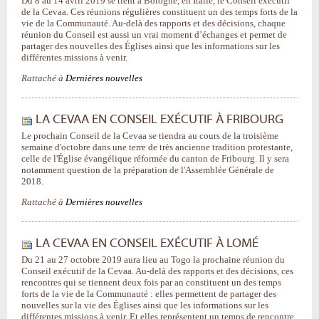
Du 8 au 14 avril 2019 se tient à Bologne, en Italie, le Conseil exécutif
de la Cevaa. Ces réunions régulières constituent un des temps forts de la
vie de la Communauté. Au-delà des rapports et des décisions, chaque
réunion du Conseil est aussi un vrai moment d’échanges et permet de
partager des nouvelles des Églises ainsi que les informations sur les
différentes missions à venir.
Rattaché à
Dernières nouvelles
LA CEVAA EN CONSEIL EXÉCUTIF À FRIBOURG
Le prochain Conseil de la Cevaa se tiendra au cours de la troisième
semaine d'octobre dans une terre de très ancienne tradition protestante,
celle de l'Église évangélique réformée du canton de Fribourg. Il y sera
notamment question de la préparation de l'Assemblée Générale de
2018.
Rattaché à
Dernières nouvelles
LA CEVAA EN CONSEIL EXÉCUTIF À LOMÉ
Du 21 au 27 octobre 2019 aura lieu au Togo la prochaine réunion du
Conseil exécutif de la Cevaa. Au-delà des rapports et des décisions, ces
rencontres qui se tiennent deux fois par an constituent un des temps
forts de la vie de la Communauté : elles permettent de partager des
nouvelles sur la vie des Églises ainsi que les informations sur les
différentes missions à venir. Et elles représentent un temps de rencontre