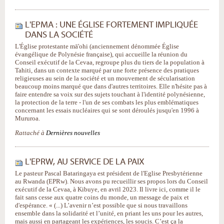
L'EPMA : UNE ÉGLISE FORTEMENT IMPLIQUÉE
DANS LA SOCIÉTÉ
L'Église protestante mā'ohi (anciennement dénommée Église
évangélique de Polynésie française), qui accueille la réunion du
Conseil exécutif de la Cevaa, regroupe plus du tiers de la population à
Tahiti, dans un contexte marqué par une forte présence des pratiques
religieuses au sein de la société et un mouvement de sécularisation
beaucoup moins marqué que dans d'autres territoires. Elle n'hésite pas à
faire entendre sa voix sur des sujets touchant à l'identité polynésienne,
la protection de la terre - l'un de ses combats les plus emblématiques
concernant les essais nucléaires qui se sont déroulés jusqu'en 1996 à
Mururoa.
Rattaché à
Dernières nouvelles
L'EPRW, AU SERVICE DE LA PAIX
Le pasteur Pascal Bataringaya est président de l'Eglise Presbytérienne
au Rwanda (EPRw). Nous avons pu recueillir ses propos lors du Conseil
exécutif de la Cevaa, à Kibuye, en avril 2023. Il livre ici, comme il le
fait sans cesse aux quatre coins du monde, un message de paix et
d'espérance. « (...) L’avenir n’est possible que si nous travaillons
ensemble dans la solidarité et l’unité, en priant les uns pour les autres,
mais aussi en partageant les expériences, les soucis. C’est ça la