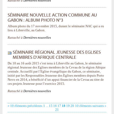
Rattaché à
Dernières nouvelles
SÉMINAIRE NOUVELLE ACTION COMMUNE AU
GABON : ALBUM PHOTO N°3
Album photo du 17 novembre 2015, durant le séminaire NAC qui a eu
lieu à Libreville, au Gabon.
Rattaché à
Dernières nouvelles
SÉMINAIRE RÉGIONAL JEUNESSE DES EGLISES
MEMBRES D’AFRIQUE CENTRALE
Du 10 au 16 août 2015 s’est tenu à Libreville au Gabon, le séminaire
régional Jeunesse des Eglises membres de la Cevaa de la région Afrique
centrale. Accueilli par l’Eglise évangélique du Gabon, ce séminaire,
initié par les Responsables Jeunesse des Eglises membres depuis Porto
Novo en 2014, a bénéficié d’un appui financier de la Cevaa au titre de
ces projets Jeunesse pour l’exercice 2015.
Rattaché à
Dernières nouvelles
« 10 éléments précédents
1
...
15
16
17
18
19
20
10 éléments suivants »
21