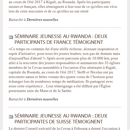
au cours de l'été 2017 à Kigali, au Rwanda. Après les participants
suisses et français, elles témoignent à leur tour de ce qu'elles ont vécu
lors de cette rencontre et de ce qu'elles en ont retiré.
Rattaché à
Dernières nouvelles
SÉMINAIRE JEUNESSE AU RWANDA : DEUX
PARTICIPANTS DE FRANCE TÉMOIGNENT
«Ce temps en commun fut d'une réelle richesse, donnant inspiration et
esprit d'initiative, pour nous les jeunes leaders, non pas de demain mais
d'aujourd'hui d'abord !» Après avoir parcouru plus de 10.000 km, pour
aller à la rencontre des jeunes responsables et animateurs des 35 églises
membres de la Cevaa rassemblés à l'occasion d'un séminaire à Kigali,
capitale du Rwanda, au cours de l'été 2017, Steffi et Nicolas ont pu
rencontrer sœurs et frères venant des quatre coins de l’horizon pour
échanger lors de nombreux temps de méditation. Ils partagent avec
nous cette expérience... Leur témoignage a été diffusé par l'Église
protestante unie du Mans et de la Sarthe.
Rattaché à
Dernières nouvelles
SÉMINAIRE JEUNESSE AU RWANDA : DEUX
PARTICIPANTES DE SUISSE TÉMOIGNENT
Le dernier Conseil exécutif de la Cevaa à Fribourg a donné l'occasion à