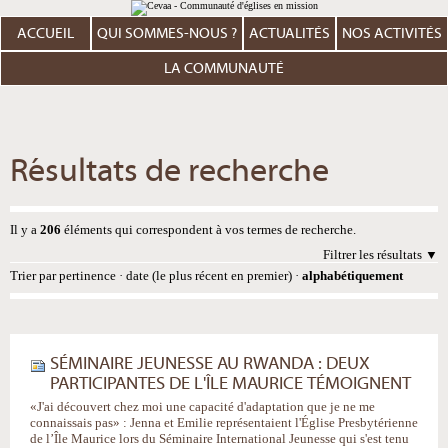
Aller
Outils
au
personnels
contenu.
ACCUEIL
QUI SOMMES-NOUS ?
ACTUALITÉS
NOS ACTIVITÉS
|
Aller
à
LA COMMUNAUTÉ
la
navigation
Résultats de recherche
Il y a
206
éléments qui correspondent à vos termes de recherche.
Filtrer les résultats
Trier par
pertinence
·
date (le plus récent en premier)
·
alphabétiquement
SÉMINAIRE JEUNESSE AU RWANDA : DEUX
PARTICIPANTES DE L'ÎLE MAURICE TÉMOIGNENT
«J'ai découvert chez moi une capacité d'adaptation que je ne me
connaissais pas» : Jenna et Emilie représentaient l'Église Presbytérienne
de l’Île Maurice lors du Séminaire International Jeunesse qui s'est tenu