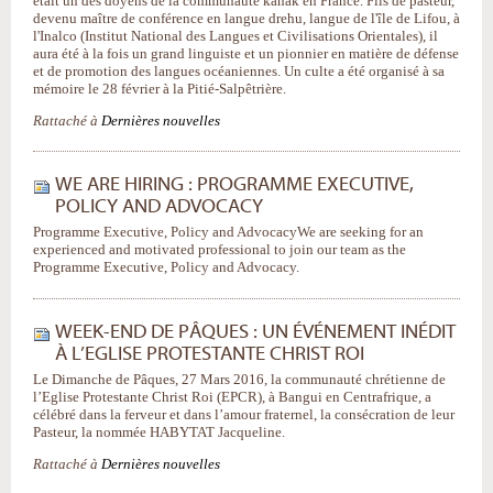
était un des doyens de la communauté kanak en France. Fils de pasteur,
devenu maître de conférence en langue drehu, langue de l'île de Lifou, à
l'Inalco (Institut National des Langues et Civilisations Orientales), il
aura été à la fois un grand linguiste et un pionnier en matière de défense
et de promotion des langues océaniennes. Un culte a été organisé à sa
mémoire le 28 février à la Pitié-Salpêtrière.
Rattaché à
Dernières nouvelles
WE ARE HIRING : PROGRAMME EXECUTIVE,
POLICY AND ADVOCACY
Programme Executive, Policy and AdvocacyWe are seeking for an
experienced and motivated professional to join our team as the
Programme Executive, Policy and Advocacy.
WEEK-END DE PÂQUES : UN ÉVÉNEMENT INÉDIT
À L’EGLISE PROTESTANTE CHRIST ROI
Le Dimanche de Pâques, 27 Mars 2016, la communauté chrétienne de
l’Eglise Protestante Christ Roi (EPCR), à Bangui en Centrafrique, a
célébré dans la ferveur et dans l’amour fraternel, la consécration de leur
Pasteur, la nommée HABYTAT Jacqueline.
Rattaché à
Dernières nouvelles