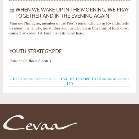
WHEN WE WAKE UP IN THE MORNING, WE PRAY
TOGETHER AND IN THE EVENING AGAIN
Mariane Nimugire, member of the Presbyterian Church in Rwanda, tells
us about his family, his studies and his Church in this time of lock down
caused by covid 19. Find his testimony here.
YOUTH STRATEGY.PDF
Rattaché à
Boite à outils
« 10 éléments précédents
1
...
166
167
168
169
10 éléments suivants »
170