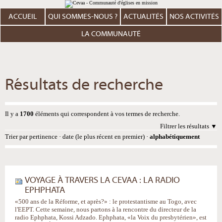
Aller
Outils
au
personnels
contenu.
ACCUEIL
QUI SOMMES-NOUS ?
ACTUALITÉS
NOS ACTIVITÉS
|
Aller
à
LA COMMUNAUTÉ
la
navigation
Résultats de recherche
Il y a
1700
éléments qui correspondent à vos termes de recherche.
Filtrer les résultats
Trier par
pertinence
·
date (le plus récent en premier)
·
alphabétiquement
VOYAGE À TRAVERS LA CEVAA : LA RADIO
EPHPHATA
«500 ans de la Réforme, et après?» : le protestantisme au Togo, avec
l'EEPT. Cette semaine, nous partons à la rencontre du directeur de la
radio Ephphata, Kossi Adzado. Ephphata, «la Voix du presbytérien», est