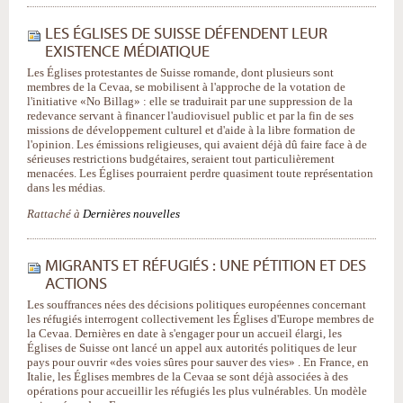
LES ÉGLISES DE SUISSE DÉFENDENT LEUR
EXISTENCE MÉDIATIQUE
Les Églises protestantes de Suisse romande, dont plusieurs sont
membres de la Cevaa, se mobilisent à l'approche de la votation de
l'initiative «No Billag» : elle se traduirait par une suppression de la
redevance servant à financer l'audiovisuel public et par la fin de ses
missions de développement culturel et d'aide à la libre formation de
l'opinion. Les émissions religieuses, qui avaient déjà dû faire face à de
sérieuses restrictions budgétaires, seraient tout particulièrement
menacées. Les Églises pourraient perdre quasiment toute représentation
dans les médias.
Rattaché à
Dernières nouvelles
MIGRANTS ET RÉFUGIÉS : UNE PÉTITION ET DES
ACTIONS
Les souffrances nées des décisions politiques européennes concernant
les réfugiés interrogent collectivement les Églises d'Europe membres de
la Cevaa. Dernières en date à s'engager pour un accueil élargi, les
Églises de Suisse ont lancé un appel aux autorités politiques de leur
pays pour ouvrir «des voies sûres pour sauver des vies» . En France, en
Italie, les Églises membres de la Cevaa se sont déjà associées à des
opérations pour accueillir les réfugiés les plus vulnérables. Un modèle