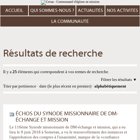
Aller
Outils
au
personnels
contenu.
ACCUEIL
QUI SOMMES-NOUS ?
ACTUALITÉS
NOS ACTIVITÉS
|
Aller
à
LA COMMUNAUTÉ
la
navigation
Résultats de recherche
Il y a
25
éléments qui correspondent à vos termes de recherche.
Filtrer les résultats
Trier par
pertinence
·
date (le plus récent en premier)
·
alphabétiquement
ÉCHOS DU SYNODE MISSIONNAIRE DE DM-
ÉCHANGE ET MISSION
Le 116ème Synode missionnaire de DM-échange et mission, qui a eu
lieu le 9 juin 2018 à Sornetan, a vu le renouvellement des instances et
l'approbation des comptes à l'unanimité, marque de la «confiance