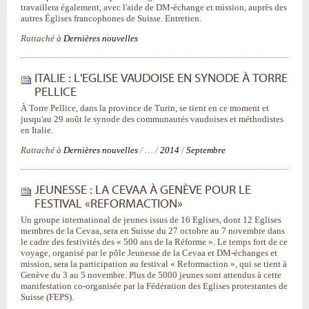
travaillera également, avec l'aide de DM-échange et mission, auprès des
autres Églises francophones de Suisse. Entretien.
Rattaché à
Dernières nouvelles
ITALIE : L'EGLISE VAUDOISE EN SYNODE À TORRE
PELLICE
À Torre Pellice, dans la province de Turin, se tient en ce moment et
jusqu'au 29 août le synode des communautés vaudoises et méthodistes
en Italie.
Rattaché à
Dernières nouvelles
/
…
/
2014
/
Septembre
JEUNESSE : LA CEVAA À GENÈVE POUR LE
FESTIVAL «REFORMACTION»
Un groupe international de jeunes issus de 16 Eglises, dont 12 Eglises
membres de la Cevaa, sera en Suisse du 27 octobre au 7 novembre dans
le cadre des festivités des « 500 ans de la Réforme ». Le temps fort de ce
voyage, organisé par le pôle Jeunesse de la Cevaa et DM-échanges et
mission, sera la participation au festival « Reformaction », qui se tient à
Genève du 3 au 5 novembre. Plus de 5000 jeunes sont attendus à cette
manifestation co-organisée par la Fédération des Eglises protestantes de
Suisse (FEPS).