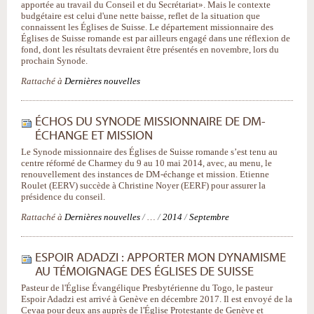
apportée au travail du Conseil et du Secrétariat». Mais le contexte
budgétaire est celui d'une nette baisse, reflet de la situation que
connaissent les Églises de Suisse. Le département missionnaire des
Églises de Suisse romande est par ailleurs engagé dans une réflexion de
fond, dont les résultats devraient être présentés en novembre, lors du
prochain Synode.
Rattaché à
Dernières nouvelles
ÉCHOS DU SYNODE MISSIONNAIRE DE DM-
ÉCHANGE ET MISSION
Le Synode missionnaire des Églises de Suisse romande s’est tenu au
centre réformé de Charmey du 9 au 10 mai 2014, avec, au menu, le
renouvellement des instances de DM-échange et mission. Etienne
Roulet (EERV) succède à Christine Noyer (EERF) pour assurer la
présidence du conseil.
Rattaché à
Dernières nouvelles
/
…
/
2014
/
Septembre
ESPOIR ADADZI : APPORTER MON DYNAMISME
AU TÉMOIGNAGE DES ÉGLISES DE SUISSE
Pasteur de l'Église Évangélique Presbytérienne du Togo, le pasteur
Espoir Adadzi est arrivé à Genève en décembre 2017. Il est envoyé de la
Cevaa pour deux ans auprès de l'Église Protestante de Genève et