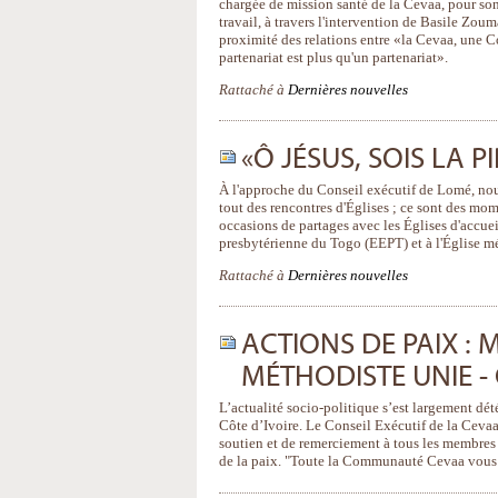
chargée de mission santé de la Cevaa, pour son
travail, à travers l'intervention de Basile Zou
proximité des relations entre «la Cevaa, une Co
partenariat est plus qu'un partenariat».
Rattaché à
Dernières nouvelles
«Ô JÉSUS, SOIS LA P
À l'approche du Conseil exécutif de Lomé, no
tout des rencontres d'Églises ; ce sont des mom
occasions de partages avec les Églises d'accuei
presbytérienne du Togo (EEPT) et à l'Église 
Rattaché à
Dernières nouvelles
ACTIONS DE PAIX : 
MÉTHODISTE UNIE - 
L’actualité socio-politique s’est largement dé
Côte d’Ivoire. Le Conseil Exécutif de la Cevaa
soutien et de remerciement à tous les membres 
de la paix. "Toute la Communauté Cevaa vous po