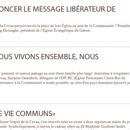
ONCER LE MESSAGE LIBÉRATEUR DE
a Cevaa perçoivent-ils la place de leur Église au sein de la Communauté ? Premièr
g Ekouaghe, président de l’Église Évangélique du Gabon.
NOUS VIVONS ENSEMBLE, NOUS
astoral, et surtout partage au sein d'une famille plus large: deuxième à s'exprimer
 Cevaa, Suzanne Onambele, déléguée de l'EPCRC (Église Protestante Christ-Roi de
partenance à la Communauté a rendu possible, au sein d'un pays durement éprouvé pa
DE VIE COMMUNS»
lustre l'esprit de la Cevaa, s'est trouvée mise en avant à deux reprises au matin du j
Lomé. Symboliquement, à travers le cadeau offert au Dr Mathilde Guidimti Andet,