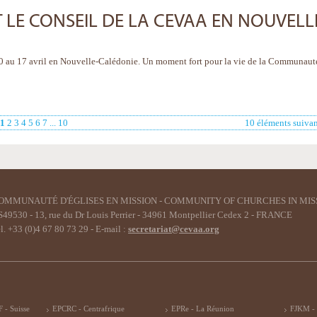
 LE CONSEIL DE LA CEVAA EN NOUVELL
10 au 17 avril en Nouvelle-Calédonie. Un moment fort pour la vie de la Communaut
1
2
3
4
5
6
7
...
10
10 éléments suivan
OMMUNAUTÉ D'ÉGLISES EN MISSION - COMMUNITY OF CHURCHES IN MIS
49530 - 13, rue du Dr Louis Perrier - 34961 Montpellier Cedex 2 - FRANCE
l. +33 (0)4 67 80 73 29 - E-mail :
secretariat@cevaa.org
 - Suisse
EPCRC - Centrafrique
EPRe - La Réunion
FJKM -