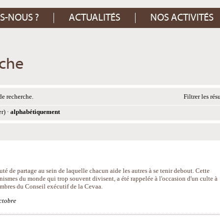
S-NOUS ?
ACTUALITÉS
NOS ACTIVITÉS
rche
de recherche.
Filtrer les rés
er)
·
alphabétiquement
té de partage au sein de laquelle chacun aide les autres à se tenir debout. Cette
nismes du monde qui trop souvent divisent, a été rappelée à l'occasion d'un culte à
embres du Conseil exécutif de la Cevaa.
ctobre