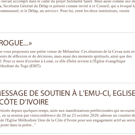
 travail accompli dans le cadre du projet Solidarité Santé. Mais aussi comme axe d
ma, Secrétaire Général du Défap et présent comme invité à ce Conseil, qui a évoqué l
mmunauté, et le Défap, un service». Pour lui, entre les deux institutions, «notre
IROGUE...»
us vous proposons une prière venue de Mélanésie. Ces réunions de la Cevaa sont a
ents de réflexion et de décisions, mais aussi des moments spirituels, ainsi que des
l. Pour ce mois d'octobre à Lomé, ce rôle d'hôte revient à l'Église évangélique
méthodiste du Togo (EMT).
MESSAGE DE SOUTIEN À L'EMU-CI, EGLIS
CÔTE D’IVOIRE
tériorée depuis quelques temps, suite aux manifestations préélectorales qui secouent
, en sa session par visioconférence du 20 au 23 octobre 2020, adresse un courrier d
de l'Eglise Méthodiste Unie de la Côte d’Ivoire pour son engagement actif au servi
rte dans la prière..."