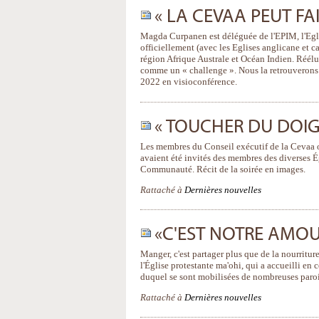
« LA CEVAA PEUT FAI
Magda Curpanen est déléguée de l'EPIM, l'Egli
officiellement (avec les Eglises anglicane et 
région Afrique Australe et Océan Indien. Réélu
comme un « challenge ». Nous la retrouverons 
2022 en visioconférence.
« TOUCHER DU DOIGT
Les membres du Conseil exécutif de la Cevaa on
avaient été invités des membres des diverses Égl
Communauté. Récit de la soirée en images.
Rattaché à
Dernières nouvelles
«C'EST NOTRE AMO
Manger, c'est partager plus que de la nourriture
l'Église protestante ma'ohi, qui a accueilli en
duquel se sont mobilisées de nombreuses parois
Rattaché à
Dernières nouvelles