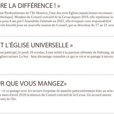
RE LA DIFFÉRENCE ! »
se Presbytérienne de l’Ile Maurice, l'une des trois Eglises mauriciennes reconnues
catholique). Membre du Conseil exécutif de la Cevaa depuis 2016, elle représente la
e pour 4 ans par l’Assemblée Générale en 2021, elle évoquait cette responsabilité
très bientôt pour un nouvelle session du Conseil, qui se déroulera du 17 au 21 oct
 L'ÉGLISE UNIVERSELLE »
t participé, le jeudi 19 octobre, à une soirée à la paroisse réformée de Fribourg, o
ises suisses. Le but : faire davantage connaître ce qui se vit et se partage à travers 
UR QUE VOUS MANGEZ»
 - et ce partage avec les invités s'exprime de manière particulièrement forte au sein 
 ce mois d'avril 2018 la réunion du Conseil exécutif de la Cevaa. Un accueil autour
ses de l'île.