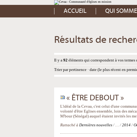
Aller
Outils
au
personnels
contenu.
ACCUEIL
QUI SOMME
|
Aller
à
la
navigation
Résultats de reche
Il y a
92
éléments qui correspondent à vos termes 
Trier par
pertinence
·
date (le plus récent en premi
« ÊTRE DEBOUT »
L'idéal de la Cevaa, c'est celui d'une communau
volonté d'être Eglises ensemble, loin des méca
M'bour (Sénégal) auquel étaient invités les m
Rattaché à
Dernières nouvelles
/
…
/
2014
/
O