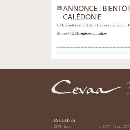
ANNONCE : BIENTÔT
CALÉDONIE
Le Conseil exécutif de la Cevaa aura lieu du 
Rattaché à
Dernières nouvelles
C
CS
Te
LES EGLISES
CEVI - Italie
EEPT - Togo
EERF