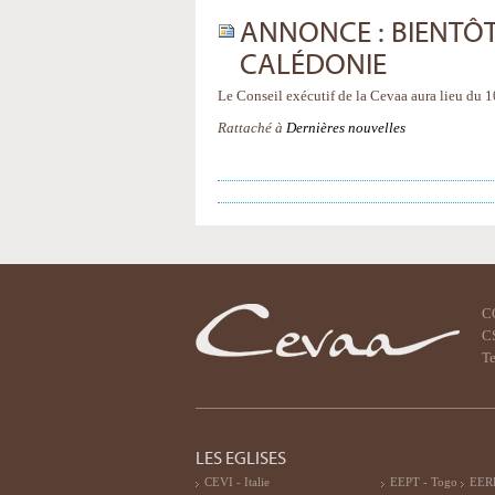
ANNONCE : BIENTÔT
CALÉDONIE
Le Conseil exécutif de la Cevaa aura lieu du 
Rattaché à
Dernières nouvelles
C
CS
Te
LES EGLISES
CEVI - Italie
EEPT - Togo
EERF