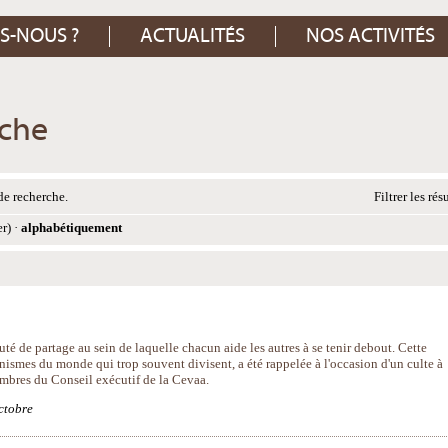
S-NOUS ?
ACTUALITÉS
NOS ACTIVITÉS
rche
de recherche.
Filtrer les rés
er)
·
alphabétiquement
té de partage au sein de laquelle chacun aide les autres à se tenir debout. Cette
nismes du monde qui trop souvent divisent, a été rappelée à l'occasion d'un culte à
embres du Conseil exécutif de la Cevaa.
ctobre