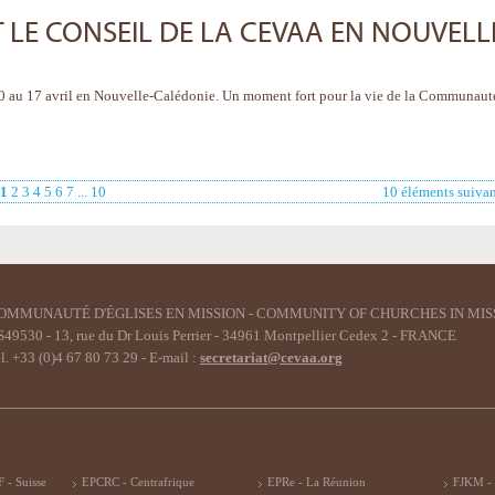
 LE CONSEIL DE LA CEVAA EN NOUVELL
10 au 17 avril en Nouvelle-Calédonie. Un moment fort pour la vie de la Communaut
1
2
3
4
5
6
7
...
10
10 éléments suivan
OMMUNAUTÉ D'ÉGLISES EN MISSION - COMMUNITY OF CHURCHES IN MIS
49530 - 13, rue du Dr Louis Perrier - 34961 Montpellier Cedex 2 - FRANCE
l. +33 (0)4 67 80 73 29 - E-mail :
secretariat@cevaa.org
 - Suisse
EPCRC - Centrafrique
EPRe - La Réunion
FJKM -