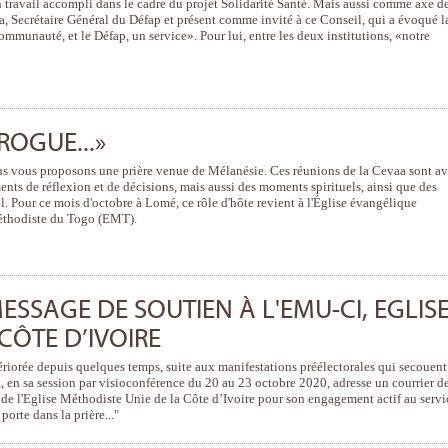
 travail accompli dans le cadre du projet Solidarité Santé. Mais aussi comme axe d
ma, Secrétaire Général du Défap et présent comme invité à ce Conseil, qui a évoqué l
mmunauté, et le Défap, un service». Pour lui, entre les deux institutions, «notre
IROGUE...»
us vous proposons une prière venue de Mélanésie. Ces réunions de la Cevaa sont a
ents de réflexion et de décisions, mais aussi des moments spirituels, ainsi que des
l. Pour ce mois d'octobre à Lomé, ce rôle d'hôte revient à l'Église évangélique
méthodiste du Togo (EMT).
MESSAGE DE SOUTIEN À L'EMU-CI, EGLIS
CÔTE D’IVOIRE
tériorée depuis quelques temps, suite aux manifestations préélectorales qui secouent
, en sa session par visioconférence du 20 au 23 octobre 2020, adresse un courrier d
de l'Eglise Méthodiste Unie de la Côte d’Ivoire pour son engagement actif au servi
rte dans la prière..."