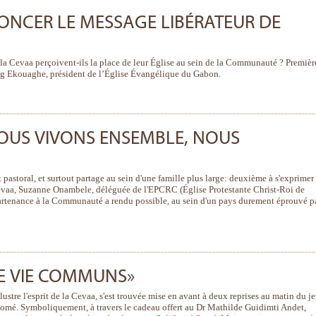
ONCER LE MESSAGE LIBÉRATEUR DE
a Cevaa perçoivent-ils la place de leur Église au sein de la Communauté ? Premièr
g Ekouaghe, président de l’Église Évangélique du Gabon.
NOUS VIVONS ENSEMBLE, NOUS
astoral, et surtout partage au sein d'une famille plus large: deuxième à s'exprimer
 Cevaa, Suzanne Onambele, déléguée de l'EPCRC (Église Protestante Christ-Roi de
partenance à la Communauté a rendu possible, au sein d'un pays durement éprouvé pa
DE VIE COMMUNS»
lustre l'esprit de la Cevaa, s'est trouvée mise en avant à deux reprises au matin du j
Lomé. Symboliquement, à travers le cadeau offert au Dr Mathilde Guidimti Andet,