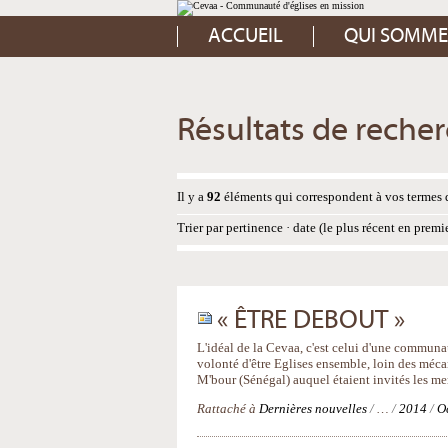
Aller
Outils
au
personnels
contenu.
ACCUEIL
QUI SOMME
|
Aller
à
la
navigation
Résultats de reche
Il y a
92
éléments qui correspondent à vos termes 
Trier par
pertinence
·
date (le plus récent en premi
« ÊTRE DEBOUT »
L'idéal de la Cevaa, c'est celui d'une communau
volonté d'être Eglises ensemble, loin des méca
M'bour (Sénégal) auquel étaient invités les m
Rattaché à
Dernières nouvelles
/
…
/
2014
/
O