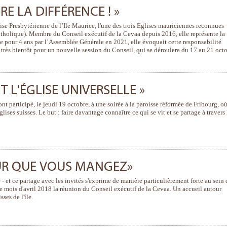
RE LA DIFFÉRENCE ! »
se Presbytérienne de l’Ile Maurice, l'une des trois Eglises mauriciennes reconnues
catholique). Membre du Conseil exécutif de la Cevaa depuis 2016, elle représente la
e pour 4 ans par l’Assemblée Générale en 2021, elle évoquait cette responsabilité
très bientôt pour un nouvelle session du Conseil, qui se déroulera du 17 au 21 oct
 L'ÉGLISE UNIVERSELLE »
t participé, le jeudi 19 octobre, à une soirée à la paroisse réformée de Fribourg, o
ises suisses. Le but : faire davantage connaître ce qui se vit et se partage à travers 
UR QUE VOUS MANGEZ»
 - et ce partage avec les invités s'exprime de manière particulièrement forte au sein 
 ce mois d'avril 2018 la réunion du Conseil exécutif de la Cevaa. Un accueil autour
ses de l'île.