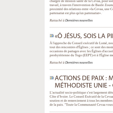
chargée de mission santé de la Cevaa, pour son
travail, à travers l'intervention de Basile Zou
proximité des relations entre «la Cevaa, une Co
partenariat est plus qu'un partenariat».
Rattaché à
Dernières nouvelles
«Ô JÉSUS, SOIS LA P
À l'approche du Conseil exécutif de Lomé, no
tout des rencontres d'Églises ; ce sont des mom
occasions de partages avec les Églises d'accuei
presbytérienne du Togo (EEPT) et à l'Église 
Rattaché à
Dernières nouvelles
ACTIONS DE PAIX : 
MÉTHODISTE UNIE - 
L’actualité socio-politique s’est largement dé
Côte d’Ivoire. Le Conseil Exécutif de la Cevaa
soutien et de remerciement à tous les membres 
de la paix. "Toute la Communauté Cevaa vous po