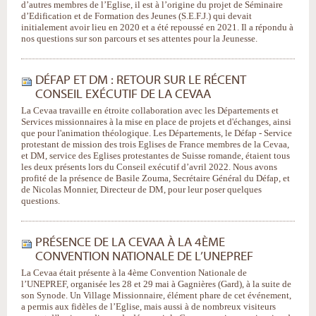
d’autres membres de l’Eglise, il est à l’origine du projet de Séminaire
d’Edification et de Formation des Jeunes (S.E.F.J.) qui devait
initialement avoir lieu en 2020 et a été repoussé en 2021. Il a répondu à
nos questions sur son parcours et ses attentes pour la Jeunesse.
DÉFAP ET DM : RETOUR SUR LE RÉCENT
CONSEIL EXÉCUTIF DE LA CEVAA
La Cevaa travaille en étroite collaboration avec les Départements et
Services missionnaires à la mise en place de projets et d'échanges, ainsi
que pour l'animation théologique. Les Départements, le Défap - Service
protestant de mission des trois Eglises de France membres de la Cevaa,
et DM, service des Eglises protestantes de Suisse romande, étaient tous
les deux présents lors du Conseil exécutif d’avril 2022. Nous avons
profité de la présence de Basile Zouma, Secrétaire Général du Défap, et
de Nicolas Monnier, Directeur de DM, pour leur poser quelques
questions.
PRÉSENCE DE LA CEVAA À LA 4ÈME
CONVENTION NATIONALE DE L’UNEPREF
La Cevaa était présente à la 4ème Convention Nationale de
l’UNEPREF, organisée les 28 et 29 mai à Gagnières (Gard), à la suite de
son Synode. Un Village Missionnaire, élément phare de cet événement,
a permis aux fidèles de l’Eglise, mais aussi à de nombreux visiteurs