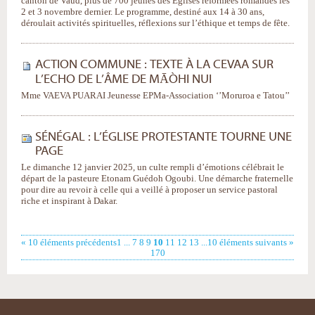
canton de Vaud, plus de 700 jeunes des Églises réformées romandes les
2 et 3 novembre dernier. Le programme, destiné aux 14 à 30 ans,
déroulait activités spirituelles, réflexions sur l’éthique et temps de fête.
ACTION COMMUNE : TEXTE À LA CEVAA SUR
L’ECHO DE L’ÂME DE MĀÒHI NUI
Mme VAEVA PUARAI Jeunesse EPMa-Association ‘’Moruroa e Tatou’’
SÉNÉGAL : L’ÉGLISE PROTESTANTE TOURNE UNE
PAGE
Le dimanche 12 janvier 2025, un culte rempli d’émotions célébrait le
départ de la pasteure Etonam Guédoh Ogoubi. Une démarche fraternelle
pour dire au revoir à celle qui a veillé à proposer un service pastoral
riche et inspirant à Dakar.
« 10 éléments précédents
1
...
7
8
9
10
11
12
13
...
10 éléments suivants »
170