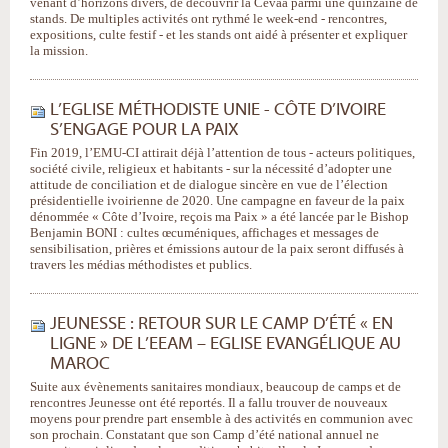
venant d’horizons divers, de découvrir la Cevaa parmi une quinzaine de
stands. De multiples activités ont rythmé le week-end - rencontres,
expositions, culte festif - et les stands ont aidé à présenter et expliquer
la mission.
L’EGLISE MÉTHODISTE UNIE - CÔTE D’IVOIRE
S’ENGAGE POUR LA PAIX
Fin 2019, l’EMU-CI attirait déjà l’attention de tous - acteurs politiques,
société civile, religieux et habitants - sur la nécessité d’adopter une
attitude de conciliation et de dialogue sincère en vue de l’élection
présidentielle ivoirienne de 2020. Une campagne en faveur de la paix
dénommée « Côte d’Ivoire, reçois ma Paix » a été lancée par le Bishop
Benjamin BONI : cultes œcuméniques, affichages et messages de
sensibilisation, prières et émissions autour de la paix seront diffusés à
travers les médias méthodistes et publics.
JEUNESSE : RETOUR SUR LE CAMP D’ÉTÉ « EN
LIGNE » DE L’EEAM – EGLISE EVANGÉLIQUE AU
MAROC
Suite aux évènements sanitaires mondiaux, beaucoup de camps et de
rencontres Jeunesse ont été reportés. Il a fallu trouver de nouveaux
moyens pour prendre part ensemble à des activités en communion avec
son prochain. Constatant que son Camp d’été national annuel ne