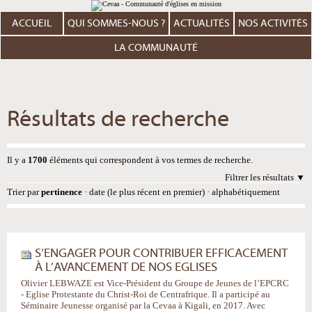
Aller
Outils
au
personnels
contenu.
ACCUEIL
QUI SOMMES-NOUS ?
ACTUALITÉS
NOS ACTIVITÉS
|
Aller
à
LA COMMUNAUTÉ
la
navigation
Résultats de recherche
Il y a
1700
éléments qui correspondent à vos termes de recherche.
Filtrer les résultats
Trier par
pertinence
·
date (le plus récent en premier)
·
alphabétiquement
S’ENGAGER POUR CONTRIBUER EFFICACEMENT
À L’AVANCEMENT DE NOS EGLISES
Olivier LEBWAZE est Vice-Président du Groupe de Jeunes de l’EPCRC
- Eglise Protestante du Christ-Roi de Centrafrique. Il a participé au
Séminaire Jeunesse organisé par la Cevaa à Kigali, en 2017. Avec