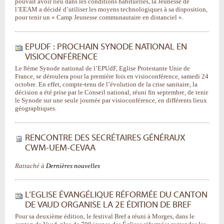
pouvait avoir lieu dans les conditions habituelles, la Jeunesse de
l’EEAM a décidé d’utiliser les moyens technologiques à sa disposition,
pour tenir un « Camp Jeunesse communautaire en distanciel ».
EPUDF : PROCHAIN SYNODE NATIONAL EN
VISIOCONFÉRENCE
Le 8ème Synode national de l’EPUdF, Eglise Protestante Unie de
France, se déroulera pour la première fois en visioconférence, samedi 24
octobre. En effet, compte-tenu de l’évolution de la crise sanitaire, la
décision a été prise par le Conseil national, réuni fin septembre, de tenir
le Synode sur une seule journée par visioconférence, en différents lieux
géographiques.
RENCONTRE DES SECRÉTAIRES GÉNÉRAUX
CWM-UEM-CEVAA
Rattaché à
Dernières nouvelles
L’EGLISE ÉVANGÉLIQUE RÉFORMÉE DU CANTON
DE VAUD ORGANISE LA 2E ÉDITION DE BREF
Pour sa deuxième édition, le festival Bref a réuni à Morges, dans le