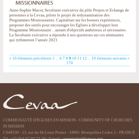
MISSIONNAIRES
Anne-Sophie Macor, Secrétaire exécutive du pôle Projets et Echange de
personnes à la Cevaa, pilote le projet de redynamisation des
Programmes Missionnaires. Capitaliser sur les bonnes expériences,
proposer des outils pour encourager les Eglises à développer leur
Programme Missionnaire…autant d'objectifs ambitieux et nécessaires.
La Secrétaire exécutive a répondu à nos questions sur ces séminaires
qui rythmeront l’année 2021.
« 10 éléments précédents
1
...
6
7
8
9
10
11
12
...
10 éléments suivants »
170
COMMUNAUTÉ D'ÉGLISES EN MISSION - COMMUNITY OF CHURCHES
IN MISSION
CS49530 - 13, rue du Dr Louis Perrier - 34961 Montpellier Cedex 2 - FRANCE
Tel. +33 (0)4 67 80 73 29 - E-mail :
secretariat@cevaa.org