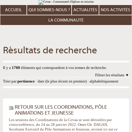
Aller
Outils
au
personnels
contenu.
ACCUEIL
QUI SOMMES-NOUS ?
ACTUALITÉS
NOS ACTIVITÉS
|
Aller
à
LA COMMUNAUTÉ
la
navigation
Résultats de recherche
Il y a
1700
éléments qui correspondent à vos termes de recherche.
Filtrer les résultats
Trier par
pertinence
·
date (le plus récent en premier)
·
alphabétiquement
RETOUR SUR LES COORDINATIONS, PÔLE
ANIMATIONS ET JEUNESSE
Les sessions des Coordinations de la Cevaa se sont déroulées par
visioconférence, du 24 au 28 janvier 2022. Omer Gb. DAGAN,
Secrétaire Exécutif du Pôle Animations et Jeunesse, revient ici sur ce