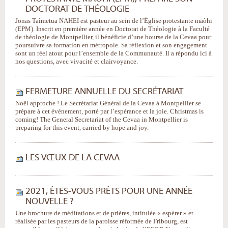
DOCTORAT DE THÉOLOGIE
Jonas Taìmetua NAHEI est pasteur au sein de l’Église protestante mäòhi
(EPM). Inscrit en première année en Doctorat de Théologie à la Faculté
de théologie de Montpellier, il bénéficie d’une bourse de la Cevaa pour
poursuivre sa formation en métropole. Sa réflexion et son engagement
sont un réel atout pour l’ensemble de la Communauté. Il a répondu ici à
nos questions, avec vivacité et clairvoyance.
FERMETURE ANNUELLE DU SECRÉTARIAT
Noël approche ! Le Secrétariat Général de la Cevaa à Montpellier se
prépare à cet événement, porté par l’espérance et la joie. Christmas is
coming! The General Secretariat of the Cevaa in Montpellier is
preparing for this event, carried by hope and joy.
LES VŒUX DE LA CEVAA
2021, ÊTES-VOUS PRÊTS POUR UNE ANNÉE
NOUVELLE ?
Une brochure de méditations et de prières, intitulée « espérer » et
réalisée par les pasteurs de la paroisse réformée de Fribourg, est