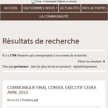
Aller
Outils
au
personnels
contenu.
ACCUEIL
QUI SOMMES-NOUS ?
ACTUALITÉS
NOS ACTIVITÉS
|
Aller
à
LA COMMUNAUTÉ
la
navigation
Résultats de recherche
Il y a
1700
éléments qui correspondent à vos termes de recherche.
Filtrer les résultats
Trier par
pertinence
·
date (le plus récent en premier)
·
alphabétiquement
COMMUNIQUÉ FINAL CONSEIL EXÉCUTIF CEVAA
AVRIL 2022
Rattaché à
Fichiers pdf