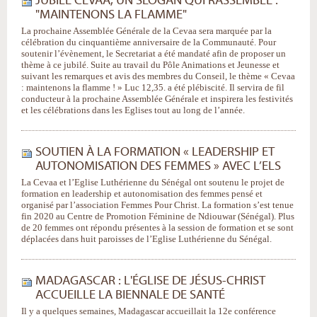
JUBILÉ CEVAA, UN SLOGAN QUI RASSEMBLE :
"MAINTENONS LA FLAMME"
La prochaine Assemblée Générale de la Cevaa sera marquée par la
célébration du cinquantième anniversaire de la Communauté. Pour
soutenir l’évènement, le Secretariat a été mandaté afin de proposer un
thème à ce jubilé. Suite au travail du Pôle Animations et Jeunesse et
suivant les remarques et avis des membres du Conseil, le thème « Cevaa
: maintenons la flamme ! » Luc 12,35. a été plébiscité. Il servira de fil
conducteur à la prochaine Assemblée Générale et inspirera les festivités
et les célébrations dans les Eglises tout au long de l’année.
SOUTIEN À LA FORMATION « LEADERSHIP ET
AUTONOMISATION DES FEMMES » AVEC L’ELS
La Cevaa et l’Eglise Luthérienne du Sénégal ont soutenu le projet de
formation en leadership et autonomisation des femmes pensé et
organisé par l’association Femmes Pour Christ. La formation s’est tenue
fin 2020 au Centre de Promotion Féminine de Ndiouwar (Sénégal). Plus
de 20 femmes ont répondu présentes à la session de formation et se sont
déplacées dans huit paroisses de l’Eglise Luthérienne du Sénégal.
MADAGASCAR : L'ÉGLISE DE JÉSUS-CHRIST
ACCUEILLE LA BIENNALE DE SANTÉ
Il y a quelques semaines, Madagascar accueillait la 12e conférence