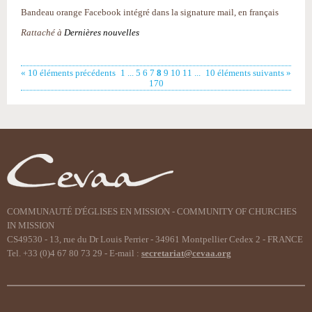
Bandeau orange Facebook intégré dans la signature mail, en français
Rattaché à
Dernières nouvelles
« 10 éléments précédents
1
...
5
6
7
8
9
10
11
...
10 éléments suivants »
170
COMMUNAUTÉ D'ÉGLISES EN MISSION - COMMUNITY OF CHURCHES
IN MISSION
CS49530 - 13, rue du Dr Louis Perrier - 34961 Montpellier Cedex 2 - FRANCE
Tel. +33 (0)4 67 80 73 29 - E-mail :
secretariat@cevaa.org