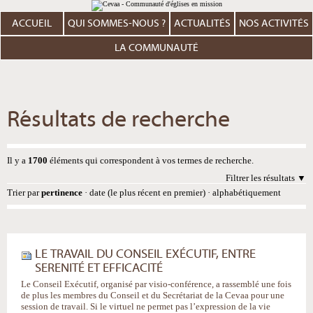
Aller
Outils
au
personnels
contenu.
ACCUEIL
QUI SOMMES-NOUS ?
ACTUALITÉS
NOS ACTIVITÉS
|
Aller
à
LA COMMUNAUTÉ
la
navigation
Résultats de recherche
Il y a
1700
éléments qui correspondent à vos termes de recherche.
Filtrer les résultats
Trier par
pertinence
·
date (le plus récent en premier)
·
alphabétiquement
LE TRAVAIL DU CONSEIL EXÉCUTIF, ENTRE
SERENITÉ ET EFFICACITÉ
Le Conseil Exécutif, organisé par visio-conférence, a rassemblé une fois
de plus les membres du Conseil et du Secrétariat de la Cevaa pour une
session de travail. Si le virtuel ne permet pas l’expression de la vie