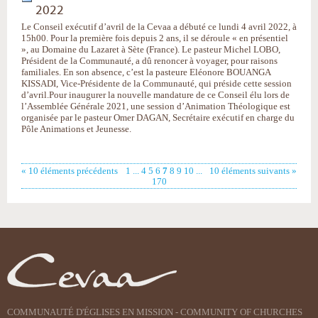
2022
Le Conseil exécutif d’avril de la Cevaa a débuté ce lundi 4 avril 2022, à
15h00. Pour la première fois depuis 2 ans, il se déroule « en présentiel
», au Domaine du Lazaret à Sète (France). Le pasteur Michel LOBO,
Président de la Communauté, a dû renoncer à voyager, pour raisons
familiales. En son absence, c’est la pasteure Eléonore BOUANGA
KISSADI, Vice-Présidente de la Communauté, qui préside cette session
d’avril. ​Pour inaugurer la nouvelle mandature de ce Conseil élu lors de
l’Assemblée Générale 2021, une session d’Animation Théologique est
organisée par le pasteur Omer DAGAN, Secrétaire exécutif en charge du
Pôle Animations et Jeunesse.
« 10 éléments précédents
1
...
4
5
6
7
8
9
10
...
10 éléments suivants »
170
COMMUNAUTÉ D'ÉGLISES EN MISSION - COMMUNITY OF CHURCHES