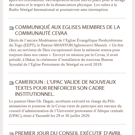
des mains et le respect de la distanciation physique. Les cultes à la
Radio Sénégal International se poursuivent sans interruption.
COMMUNIQUÉ AUX EGLISES MEMBRES DE LA
COMMUNAUTÉ CEVAA
Décès de l’ancien Modérateur de l’Eglise Évangélique Presbytérienne
du Togo (EEPT), le Pasteur AWANYOH Agbenoxevi Mawuli. « Un être
cher, un serviteur de Dieu exceptionnel dont la mémoire restera pour
toujours dans nos cœurs ». Envoyé en mission par la Cevaa, il avait
présidé, à Dakar, la cérémonie d’installation du nouveau Bureau
Synodal de l’Eglise Protestante du Sénégal en avril 2019.
CAMEROUN : L'UPAC VALIDE DE NOUVEAUX
TEXTES POUR RENFORCER SON CADRE
INSTITUTIONNEL.
Le pasteur Omer Gb. Dagan, secrétaire exécutif en charge du Pôle
animations et jeunesse de la Cevaa vient de participer aux travaux du
conseil d’administration de l’Université protestante d’Afrique centrale
(UPAC), réuni à Yaoundé les 29 et 30 juillet 2026.
PREMIER JOUR DU CONSEIL EXÉCUTIF D’AVRIL