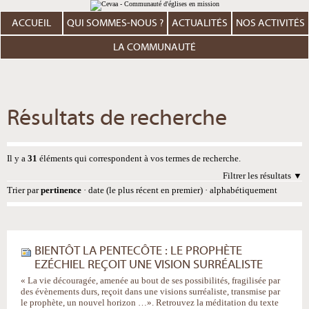
Aller
Outils
au
personnels
contenu.
ACCUEIL
QUI SOMMES-NOUS ?
ACTUALITÉS
NOS ACTIVITÉS
|
Aller
à
LA COMMUNAUTÉ
la
navigation
Résultats de recherche
Il y a
31
éléments qui correspondent à vos termes de recherche.
Filtrer les résultats
Trier par
pertinence
·
date (le plus récent en premier)
·
alphabétiquement
BIENTÔT LA PENTECÔTE : LE PROPHÈTE
EZÉCHIEL REÇOIT UNE VISION SURRÉALISTE
« La vie découragée, amenée au bout de ses possibilités, fragilisée par
des évènements durs, reçoit dans une visions surréaliste, transmise par
le prophète, un nouvel horizon …». Retrouvez la méditation du texte