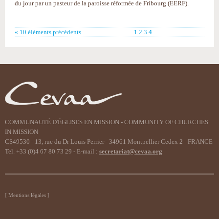
du jour par un pasteur de la paroisse réformée de Fribourg (EERF).
« 10 éléments précédents
1
2
3
4
COMMUNAUTÉ D'ÉGLISES EN MISSION - COMMUNITY OF CHURCHES
IN MISSION
CS49530 - 13, rue du Dr Louis Perrier - 34961 Montpellier Cedex 2 - FRANCE
Tel. +33 (0)4 67 80 73 29 - E-mail :
secretariat@cevaa.org
Mentions légales