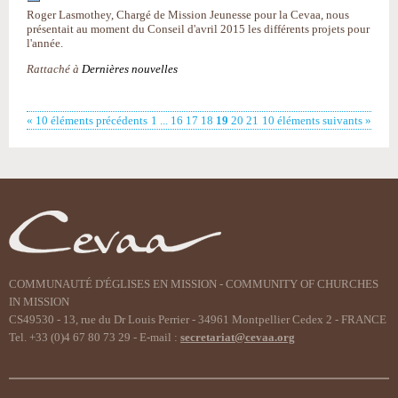
Roger Lasmothey, Chargé de Mission Jeunesse pour la Cevaa, nous
présentait au moment du Conseil d'avril 2015 les différents projets pour
l'année.
Rattaché à
Dernières nouvelles
« 10 éléments précédents
1
...
16
17
18
19
20
21
10 éléments suivants »
COMMUNAUTÉ D'ÉGLISES EN MISSION - COMMUNITY OF CHURCHES
IN MISSION
CS49530 - 13, rue du Dr Louis Perrier - 34961 Montpellier Cedex 2 - FRANCE
Tel. +33 (0)4 67 80 73 29 - E-mail :
secretariat@cevaa.org