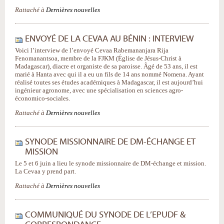
Rattaché à
Dernières nouvelles
ENVOYÉ DE LA CEVAA AU BÉNIN : INTERVIEW
Voici l’interview de l’envoyé Cevaa Rabemananjara Rija
Fenomanantsoa, membre de la FJKM (Église de Jésus-Christ à
Madagascar), diacre et organiste de sa paroisse. Âgé de 53 ans, il est
marié à Hanta avec qui il a eu un fils de 14 ans nommé Nomena. Ayant
réalisé toutes ses études académiques à Madagascar, il est aujourd’hui
ingénieur agronome, avec une spécialisation en sciences agro-
économico-sociales.
Rattaché à
Dernières nouvelles
SYNODE MISSIONNAIRE DE DM-ÉCHANGE ET
MISSION
Le 5 et 6 juin a lieu le synode missionnaire de DM-échange et mission.
La Cevaa y prend part.
Rattaché à
Dernières nouvelles
COMMUNIQUÉ DU SYNODE DE L’EPUDF &