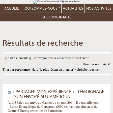
Aller
Outils
au
personnels
contenu.
ACCUEIL
QUI SOMMES-NOUS ?
ACTUALITÉS
NOS ACTIVITÉS
|
Aller
à
LA COMMUNAUTÉ
la
navigation
Résultats de recherche
Il y a
206
éléments qui correspondent à vos termes de recherche.
Filtrer les résultats
Trier par
pertinence
·
date (le plus récent en premier)
·
alphabétiquement
« PARTAGER MON EXPÉRIENCE » : TÉMOIGNAGE
D’UN ENVOYÉ AU CAMEROUN
André Paley est arrivé au Cameroun en juin 2014. Il y travaille pour
l’Eglise Evangélique du Cameroun (EEC) en tant que directeur du
Centre d’Enseignement et de Formation.