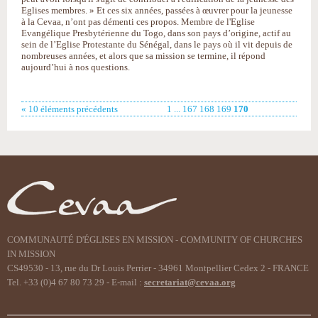
Eglises membres. » Et ces six années, passées à œuvrer pour la jeunesse
à la Cevaa, n’ont pas démenti ces propos. Membre de l'Eglise
Evangélique Presbytérienne du Togo, dans son pays d’origine, actif au
sein de l’Eglise Protestante du Sénégal, dans le pays où il vit depuis de
nombreuses années, et alors que sa mission se termine, il répond
aujourd’hui à nos questions.
« 10 éléments précédents
1
...
167
168
169
170
COMMUNAUTÉ D'ÉGLISES EN MISSION - COMMUNITY OF CHURCHES
IN MISSION
CS49530 - 13, rue du Dr Louis Perrier - 34961 Montpellier Cedex 2 - FRANCE
Tel. +33 (0)4 67 80 73 29 - E-mail :
secretariat@cevaa.org