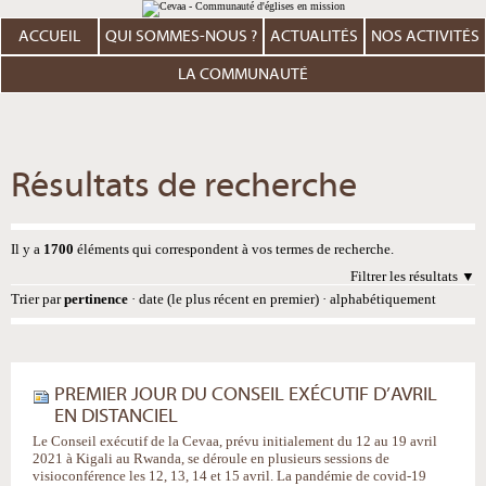
Aller
Outils
au
personnels
contenu.
ACCUEIL
QUI SOMMES-NOUS ?
ACTUALITÉS
NOS ACTIVITÉS
|
Aller
à
LA COMMUNAUTÉ
la
navigation
Résultats de recherche
Il y a
1700
éléments qui correspondent à vos termes de recherche.
Filtrer les résultats
Trier par
pertinence
·
date (le plus récent en premier)
·
alphabétiquement
PREMIER JOUR DU CONSEIL EXÉCUTIF D’AVRIL
EN DISTANCIEL
Le Conseil exécutif de la Cevaa, prévu initialement du 12 au 19 avril
2021 à Kigali au Rwanda, se déroule en plusieurs sessions de
visioconférence les 12, 13, 14 et 15 avril. La pandémie de covid-19