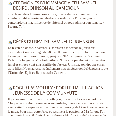
CÉRÉMONIES D'HOMMAGE À FEU SAMUEL
DÉSIRÉ JOHNSON AU CAMEROUN
« Je demande à l'Eternel une chose, que je désire ardemment : Je
voudrais habiter toute ma vie dans la maison de l'Eternel, pour
contempler la magnificence de l'Eternel et pour admirer son temple. »
Psaume 7, 4.
DÉCÈS DU REV. DR. SAMUEL D. JOHNSON
Le révérend docteur Samuel D. Johnson est décédé aujourd'hui,
mercredi 24 mars, à l’âge de 58 ans. Il avait œuvré pour la Communauté
Cevaa pendant douze années, jusqu'en 2020, au poste de Secrétaire
Exécutif chargé du pôle Animations. Notre compassion et nos pensées
les plus émues vont à la famille du Pasteur Johnson, son épouse et ses
trois filles. Nous adressons également nos sincères condoléances à toute
l’Union des Eglises Baptistes du Cameroun.
ROGER LASMOTHEY : PORTER HAUT L'ACTION
JEUNESSE DE LA COMMUNAUTÉ
Il y a six ans déjà, Roger Lasmothey rejoignait la Cevaa en tant que
Chargé de mission Jeunesse. A son arrivée, il avait eu ces mots : « Va
avec cette force que tu as ; je prends ce message de Dieu à Josué comme
le mien. Pour moi, cette force se résume à la passion et à la foi que l'on
peut avoir lorsqu'il s'agit de contribuer à l'édification de la jeunesse des