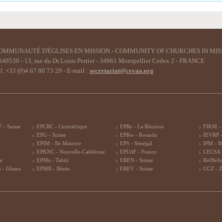
OMMUNAUTÉ D'ÉGLISES EN MISSION - COMMUNITY OF CHURCHES IN MIS
49530 - 13, rue du Dr Louis Perrier - 34961 Montpellier Cedex 2 - FRANCE
l. +33 (0)4 67 80 73 29 - E-mail :
secretariat@cevaa.org
 - Suisse
EPCRC - Centrafrique
EPRe - La Réunion
FJKM -
EPG - Suisse
EPRw - Rwanda
IEVRP -
EPIM - Ile Maurice
EPS - Sénégal
IPM - 
EPKNC - Nouvelle-Calédonie
EPUdF - France
LECSA 
re
EPMa - Tahiti
EREN - Suisse
RefBeJu
 - Ghana
EPMB - Bénin
EREV - Suisse
UCZ - 