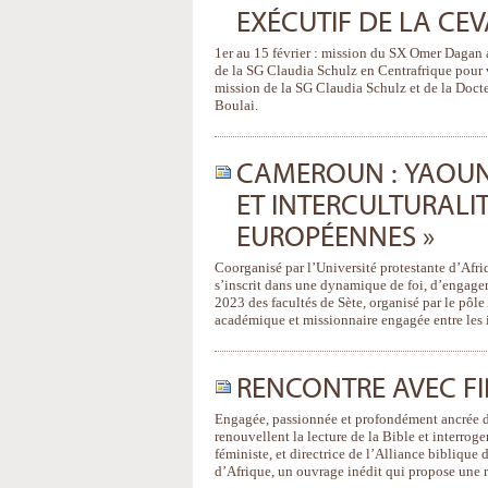
EXÉCUTIF DE LA CEV
1er au 15 février : mission du SX Omer Dagan a
de la SG Claudia Schulz en Centrafrique pour vis
mission de la SG Claudia Schulz et de la Docte
Boulai.
CAMEROUN : YAOUND
ET INTERCULTURALIT
EUROPÉENNES »
Coorganisé par l’Université protestante d’Afriq
s’inscrit dans une dynamique de foi, d’engagem
2023 des facultés de Sète, organisé par le pôl
académique et missionnaire engagée entre les i
RENCONTRE AVEC 
Engagée, passionnée et profondément ancrée da
renouvellent la lecture de la Bible et interrog
féministe, et directrice de l’Alliance biblique
d’Afrique, un ouvrage inédit qui propose une r