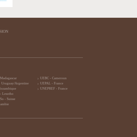
SION
 Madagascar
UEBC - Cameroun
 Uruguay/Argentine
UEPAL - France
Mozambique
UNEPREF - France
- Lesotho
So - Suisse
Zambie