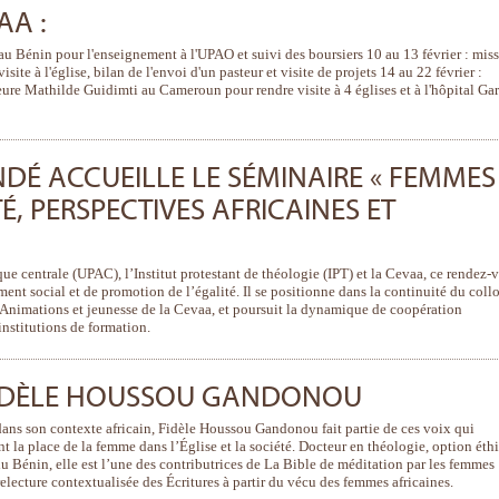
AA :
u Bénin pour l'enseignement à l'UPAO et suivi des boursiers 10 au 13 février : mis
ite à l'église, bilan de l'envoi d'un pasteur et visite de projets 14 au 22 février :
ure Mathilde Guidimti au Cameroun pour rendre visite à 4 églises et à l'hôpital Ga
É ACCUEILLE LE SÉMINAIRE « FEMMES
É, PERSPECTIVES AFRICAINES ET
ue centrale (UPAC), l’Institut protestant de théologie (IPT) et la Cevaa, ce rendez-
ent social et de promotion de l’égalité. Il se positionne dans la continuité du coll
e Animations et jeunesse de la Cevaa, et poursuit la dynamique de coopération
nstitutions de formation.
FIDÈLE HOUSSOU GANDONOU
ns son contexte africain, Fidèle Houssou Gandonou fait partie de ces voix qui
ent la place de la femme dans l’Église et la société. Docteur en théologie, option éth
 du Bénin, elle est l’une des contributrices de La Bible de méditation par les femmes
electure contextualisée des Écritures à partir du vécu des femmes africaines.