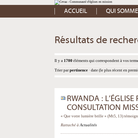
Aller
Outils
au
personnels
contenu.
ACCUEIL
QUI SOMME
|
Aller
à
la
navigation
Résultats de reche
Il y a
1700
éléments qui correspondent à vos terme
Trier par
pertinence
·
date (le plus récent en premi
RWANDA : L’ÉGLISE
CONSULTATION MIS
« Que votre lumière brille » (Mt5, 13) témoign
Rattaché à
Actualités