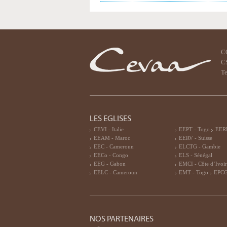
C
CS
Te
LES EGLISES
CEVI - Italie
EEPT - Togo
EERF
EEAM - Maroc
EERV - Suisse
EEC - Cameroun
ELCTG - Gambie
EECo - Congo
ELS - Sénégal
EEG - Gabon
EMCI - Côte d’Ivoi
EELC - Cameroun
EMT - Togo
EPCG
NOS PARTENAIRES