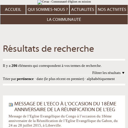
Aller
Outils
au
personnels
contenu.
ACCUEIL
QUI SOMMES-NOUS ?
ACTUALITÉS
NOS ACTIVITÉS
|
Aller
à
LA COMMUNAUTÉ
la
navigation
Résultats de recherche
Il y a
206
éléments qui correspondent à vos termes de recherche.
Filtrer les résultats
Trier par
pertinence
·
date (le plus récent en premier)
·
alphabétiquement
MESSAGE DE L’EECO À L’OCCASION DU 18ÈME
ANNIVERSAIRE DE LA RÉUNIFICATION DE L’EEG
Message de l’Eglise Evangélique du Congo à l’occasion du 18ème
anniversaire de la Réunification de l’Eglise Evangélique du Gabon, du
24 au 28 juillet 2015, à Libreville.