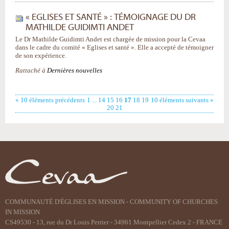
« EGLISES ET SANTÉ » : TÉMOIGNAGE DU DR
MATHILDE GUIDIMTI ANDET
Le Dr Mathilde Guidimti Andet est chargée de mission pour la Cevaa
dans le cadre du comité « Eglises et santé ». Elle a accepté de témoigner
de son expérience.
Rattaché à
Dernières nouvelles
« 10 éléments précédents
1
...
14
15
16
17
18
19
10 éléments suivants »
20
21
COMMUNAUTÉ D'ÉGLISES EN MISSION - COMMUNITY OF CHURCHES
IN MISSION
CS49530 - 13, rue du Dr Louis Perrier - 34961 Montpellier Cedex 2 - FRANCE