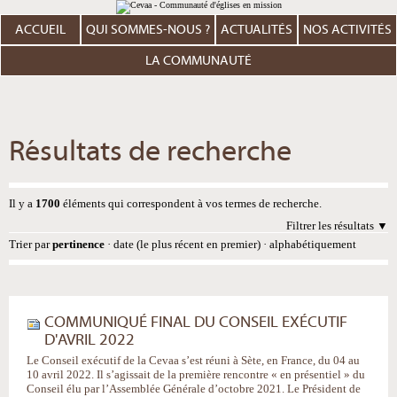
Aller
Outils
au
personnels
contenu.
ACCUEIL
QUI SOMMES-NOUS ?
ACTUALITÉS
NOS ACTIVITÉS
|
Aller
à
LA COMMUNAUTÉ
la
navigation
Résultats de recherche
Il y a
1700
éléments qui correspondent à vos termes de recherche.
Filtrer les résultats
Trier par
pertinence
·
date (le plus récent en premier)
·
alphabétiquement
COMMUNIQUÉ FINAL DU CONSEIL EXÉCUTIF
D'AVRIL 2022
Le Conseil exécutif de la Cevaa s’est réuni à Sète, en France, du 04 au
10 avril 2022. Il s’agissait de la première rencontre « en présentiel » du
Conseil élu par l’Assemblée Générale d’octobre 2021. Le Président de