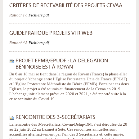
CRITÈRES DE RECEVABILITÉ DES PROJETS CEVAA
Rattaché à
Fichiers pdf
GUIDEPRATIQUE PROJETS VFR WEB
Rattaché à
Fichiers pdf
PROJET EPMB/EPUDF : LA DÉLÉGATION
BÉNINOISE EST À ROYAN
Du 6 au 18 mai se tient dans la région de Royan (France) la phase aller
du projet d’échange entre l’Église Protestante Unie de France (EPUdF)
et l’Église Protestante Méthodiste du Bénin (EPMB). Porté par ces deux
Eglises, le projet a été soumis au financement de la Cevaa en 2019.
L’échange, initialement prévu en 2020 et 2021, a été reporté suite à la
crise sanitaire du Covid-19.
RENCONTRE DES 3-SECRÉTARIATS
La rencontre des 3-Secrétariats, Cevaa-Défap-DM, s’est déroulée du 20
au 22 juin 2022 au Lazaret à Sète. Ces rencontres annuelles sont
accueillies alternativement par l’un des 3 Secrétariats et, cette année,