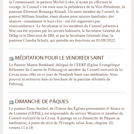
la Communauté, le pasteur Michel Lobo, n’ayant pu effectuer le
voyage, le Conseil s’est tenu sous la présidence de la Vice-Présidente, la
pasteure Eléonore Bouanga Kissadi. Un autre membre du Conseil, le
pasteur William Jourdan, étant absent pour raisons familiales, des
séances - notamment le huis-clos - ont été organisées par
visioconférence. Le Secrétariat et les membres du Conseil présents à
Sète ont été rejoints par les invités habituels, le Secrétaire Général du
Défap et le Directeur de DM, et par la Secrétaire Générale élue, la
pasteure Claudia Schulz, qui prendra ses fonctions au 01/09/2022.
MÉDITATION POUR LE VENDREDI SAINT
Le Pasteur Martin Burkhard, délégué de l’EERF (Eglise Evangélique
Réformée du Canton de Fribourg) et membre du Conseil exécutif de la
Cevaa nous offre en ce jour de Vendredi Saint une méditation. Vous
pouvez la retrouver dans la brochure de la paroisse réformée de
Fribourg.
DIMANCHE DE PÂQUES
Le pasteur Enno Strobel, de l'​Union des Églises protestantes d’Alsace et
de Lorraine (UEPAL), est responsable du service Mission et membre du
Conseil exécutif de la Cevaa. Il partage en ce dimanche de Pâques sa
méditation, à partir du récit de l'Evangile selon Jean, chapitre 20,
versets 11 à 18.