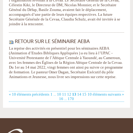
l’organisation revenait à la Cevaa. Le Secrétaire Général de la Cevaa,
Célestin Kiki, le Directeur de DM, Nicolas Monnier, et le Secrétaire
Général du Défap, Basile Zouma, avaient fait le déplacement,
accompagnés d’une partie de leurs équipes respectives. La future
Secrétaire Générale de la Cevaa, Claudia Schulz, avait été invitée à se
joindre à la rencontre.
RETOUR SUR LE SÉMINAIRE AEBA
La reprise des activités en présentiel pour les séminaires AEBA
(Animation d’Etudes Bibliques Appliquées ) a eu lieu à l’UPAC -
Université Protestante de l’Afrique Centrale à Yaoundé, au Cameroun,
avec les femmes des Églises de la Région Afrique Centrale de la Cevaa.
Du 1er au 14 mai 2022, vingt femmes ont ainsi pu suivre ce programme
de formation. Le pasteur Omer Dagan, Secrétaire Exécutif du pôle
Animations et Jeunesse, nous livre ses impressions sur cette reprise.
« 10 éléments précédents
1
...
10
11
12
13
14
15
10 éléments suivants »
16
...
170