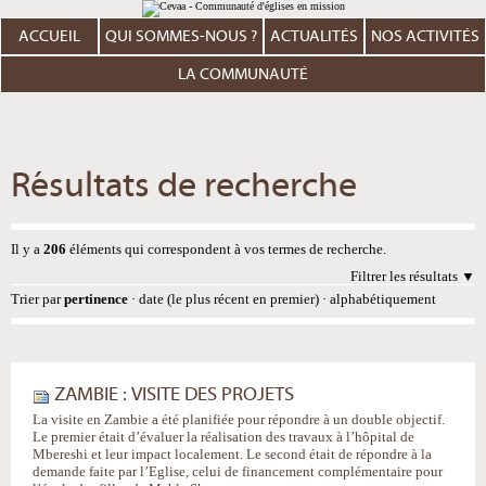
Aller
Outils
au
personnels
contenu.
ACCUEIL
QUI SOMMES-NOUS ?
ACTUALITÉS
NOS ACTIVITÉS
|
Aller
à
LA COMMUNAUTÉ
la
navigation
Résultats de recherche
Il y a
206
éléments qui correspondent à vos termes de recherche.
Filtrer les résultats
Trier par
pertinence
·
date (le plus récent en premier)
·
alphabétiquement
ZAMBIE : VISITE DES PROJETS
La visite en Zambie a été planifiée pour répondre à un double objectif.
Le premier était d’évaluer la réalisation des travaux à l’hôpital de
Mbereshi et leur impact localement. Le second était de répondre à la
demande faite par l’Eglise, celui de financement complémentaire pour