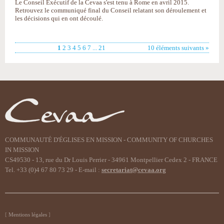
Le Conseil Exécutif de la Cevaa s'est tenu à Rome en avril 2015.
Retrouvez le communiqué final du Conseil relatant son déroulement et
les décisions qui en ont découlé.
1
2
3
4
5
6
7
...
21
10 éléments suivants »
COMMUNAUTÉ D'ÉGLISES EN MISSION - COMMUNITY OF CHURCHES
IN MISSION
CS49530 - 13, rue du Dr Louis Perrier - 34961 Montpellier Cedex 2 - FRANCE
Tel. +33 (0)4 67 80 73 29 - E-mail :
secretariat@cevaa.org
Mentions légales