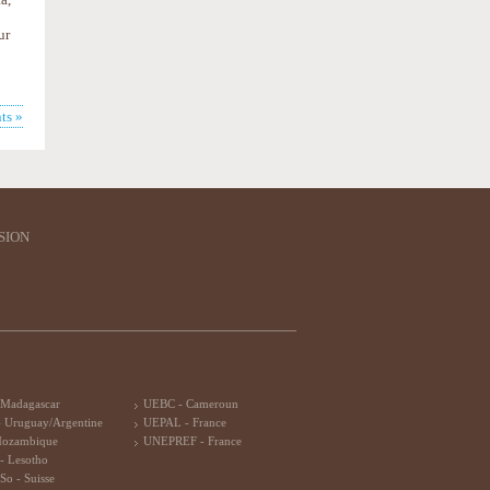
ur
ts »
SION
 Madagascar
UEBC - Cameroun
 Uruguay/Argentine
UEPAL - France
Mozambique
UNEPREF - France
- Lesotho
So - Suisse