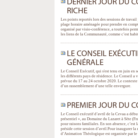
DERNIER JOUR DU C
RICHE
Les points reportés lors des sessions de travail
plage horaire aménagée pour prendre en compte 
organisé par visio-conférence, a toutefois perm
les liens de la Communauté, comme c’est habit
LE CONSEIL EXÉCUTI
GÉNÉRALE
Le Conseil Exécutif, qui s'est tenu en juin en
les différents pays de résidence. Le Conseil a 
prévue du 17 au 24 octobre 2020. Le contexte 
d’un rassemblement d’une telle envergure.
PREMIER JOUR DU CO
Le Conseil exécutif d’avril de la Cevaa a début
présentiel », au Domaine du Lazaret à Sète (F
pour raisons familiales. En son absence, c’e
préside cette session d’avril. ​Pour inaugurer 
d’Animation Théologique est organisée par le