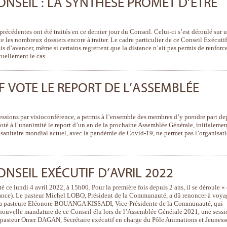
ONSEIL : LA SYNTHÈSE PROMET D’ÊTRE
 précédentes ont été traités en ce dernier jour du Conseil. Celui-ci s’est déroulé sur 
les nombreux dossiers encore à traiter. Le cadre particulier de ce Conseil Exécutif
is d’avancer, même si certains regrettent que la distance n’ait pas permis de renforc
uellement le cas.
F VOTE LE REPORT DE L’ASSEMBLÉE
 sessions par visioconférence, a permis à l’ensemble des membres d’y prendre part de
voté à l’unanimité le report d’un an de la prochaine Assemblée Générale, initialemen
sanitaire mondial actuel, avec la pandémie de Covid-19, ne permet pas l’organisat
NSEIL EXÉCUTIF D’AVRIL 2022
é ce lundi 4 avril 2022, à 15h00. Pour la première fois depuis 2 ans, il se déroule «
rance). Le pasteur Michel LOBO, Président de la Communauté, a dû renoncer à voya
st la pasteure Eléonore BOUANGA KISSADI, Vice-Présidente de la Communauté, qui
la nouvelle mandature de ce Conseil élu lors de l’Assemblée Générale 2021, une sess
 pasteur Omer DAGAN, Secrétaire exécutif en charge du Pôle Animations et Jeuness