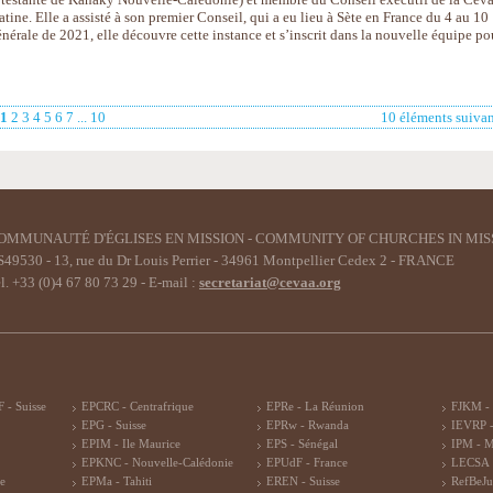
tine. Elle a assisté à son premier Conseil, qui a eu lieu à Sète en France du 4 au 10
nérale de 2021, elle découvre cette instance et s’inscrit dans la nouvelle équipe po
1
2
3
4
5
6
7
...
10
10 éléments suivan
OMMUNAUTÉ D'ÉGLISES EN MISSION - COMMUNITY OF CHURCHES IN MIS
49530 - 13, rue du Dr Louis Perrier - 34961 Montpellier Cedex 2 - FRANCE
l. +33 (0)4 67 80 73 29 - E-mail :
secretariat@cevaa.org
 - Suisse
EPCRC - Centrafrique
EPRe - La Réunion
FJKM -
EPG - Suisse
EPRw - Rwanda
IEVRP -
EPIM - Ile Maurice
EPS - Sénégal
IPM - 
EPKNC - Nouvelle-Calédonie
EPUdF - France
LECSA 
re
EPMa - Tahiti
EREN - Suisse
RefBeJu