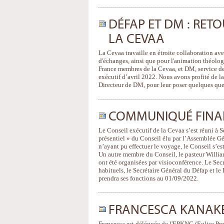
DÉFAP ET DM : RETO
LA CEVAA
La Cevaa travaille en étroite collaboration ave
d'échanges, ainsi que pour l'animation théolog
France membres de la Cevaa, et DM, service des
exécutif d’avril 2022. Nous avons profité de l
Directeur de DM, pour leur poser quelques que
COMMUNIQUÉ FINAL 
Le Conseil exécutif de la Cevaa s’est réuni à Sè
présentiel » du Conseil élu par l’Assemblée G
n’ayant pu effectuer le voyage, le Conseil s’es
Un autre membre du Conseil, le pasteur William
ont été organisées par visioconférence. Le Secré
habituels, le Secrétaire Général du Défap et le
prendra ses fonctions au 01/09/2022.
FRANCESCA KANAKÉ 
Francesca est déléguée de l'EPKNC (Eglise Pr