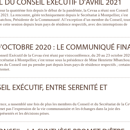
DU CONSEIL EXÉCUTIF D'AVRIL 2021
our la quatrième fois depuis le début de la pandémie, la Cevaa a réuni son Conseil
 2021. La rencontre, gérée techniquement depuis le Secrétariat à Montpellier, s’est
atchou, Présidente de la Communauté. A l’exception d’un membre du Conseil, tous
re cette session depuis leurs pays de résidence respectifs, avec des interruptions de
D'OCTOBRE 2020 : LE COMMUNIQUÉ FIN
onseil Exécutif de la Cevaa s'est réuni par visioconférence, du 20 au 23 octobre 202
ecrétariat à Montpellier, s’est tenue sous la présidence de Mme Henriette Mbatchou
du Conseil ont pu prendre part depuis leurs pays de résidence respectifs ; certain
ternet.
EIL EXÉCUTIF, ENTRE SERENITÉ ET
ence, a rassemblé une fois de plus les membres du Conseil et du Secrétariat de la C
ermet pas l’expression de la vie communautaire et les échanges dans la joie des
 présentés et les décisions prises.