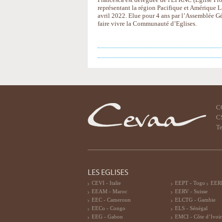
représentant la région Pacifique et Amérique La
avril 2022. Elue pour 4 ans par l’Assemblée Gé
faire vivre la Communauté d’Eglises.
C
CS
Te
LES EGLISES
CEVI - Italie
EEPT - Togo
EERF
EEAM - Maroc
EERV - Suisse
EEC - Cameroun
ELCTG - Gambie
EECo - Congo
ELS - Sénégal
EEG - Gabon
EMCI - Côte d’Ivoi