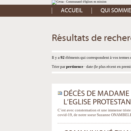
Aller
Outils
au
personnels
contenu.
ACCUEIL
QUI SOMME
|
Aller
à
la
navigation
Résultats de reche
Il y a
92
éléments qui correspondent à vos termes 
Trier par
pertinence
·
date (le plus récent en premi
DÉCÈS DE MADAME
L’EGLISE PROTESTA
C’est avec consternation et une immense triste
covid-19, de notre soeur Suzanne ONAMBEL