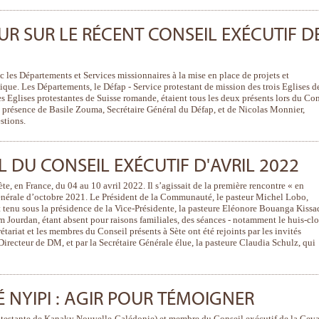
UR SUR LE RÉCENT CONSEIL EXÉCUTIF D
c les Départements et Services missionnaires à la mise en place de projets et
ique. Les Départements, le Défap - Service protestant de mission des trois Eglises d
 Eglises protestantes de Suisse romande, étaient tous les deux présents lors du Con
a présence de Basile Zouma, Secrétaire Général du Défap, et de Nicolas Monnier,
stions.
DU CONSEIL EXÉCUTIF D'AVRIL 2022
te, en France, du 04 au 10 avril 2022. Il s’agissait de la première rencontre « en
énérale d’octobre 2021. Le Président de la Communauté, le pasteur Michel Lobo,
t tenu sous la présidence de la Vice-Présidente, la pasteure Eléonore Bouanga Kissa
 Jourdan, étant absent pour raisons familiales, des séances - notamment le huis-clo
tariat et les membres du Conseil présents à Sète ont été rejoints par les invités
 Directeur de DM, et par la Secrétaire Générale élue, la pasteure Claudia Schulz, qui
NYIPI : AGIR POUR TÉMOIGNER
otestante de Kanaky Nouvelle-Calédonie) et membre du Conseil exécutif de la Ceva