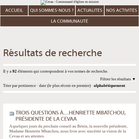
Aller
Outils
au
personnels
contenu.
ACCUEIL
QUI SOMMES-NOUS ?
ACTUALITÉS
NOS ACTIVITÉS
|
Aller
à
LA COMMUNAUTÉ
la
navigation
Résultats de recherche
Il y a
92
éléments qui correspondent à vos termes de recherche.
Filtrer les résultats
Trier par
pertinence
·
date (le plus récent en premier)
·
alphabétiquement
TROIS QUESTIONS À…HENRIETTE MBATCHOU,
PRÉSIDENTE DE LA CEVAA
A quelques jours du prochain conseil au Bénin, la nouvelle présidente,
Madame Henriette Mbatchou, nous livre avec sincérité sa vision de la
Cevaa et ses attentes.