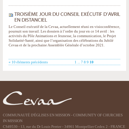
TROISIÈME JOUR DU CONSEIL EXÉCUTIF D’AVRIL
EN DISTANCIEL
Le Conseil exécutif de la Cevaa, actuellement réuni en visioconférence,
poursuit son travail. Les dossiers à l’ordre du jour en ce 14 avril : les
activités du Pôle Animations et Jeunesse, la communication, le Projet
Solidarité-Santé, ainsi que l’organisation des célébrations du Jubilé
Cevaa et de la prochaine Assemblée Générale d’octobre 2021.
« 10 éléments précédents
1
...
7
8
9
10
COMMUNAUTÉ D'ÉGLISES EN MISSION - COMMUNITY OF CHURCHES
IN MISSION
CS49530 - 13, rue du Dr Louis Perrier - 34961 Montpellier Cedex 2 - FRANCE