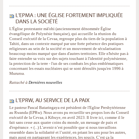
L'EPMA : UNE ÉGLISE FORTEMENT IMPLIQUÉE
DANS LA SOCIÉTÉ
L'Église protestante mā'ohi (anciennement dénommée Église
évangélique de Polynésie française), qui accueille la réunion du
Conseil exécutif de la Cevaa, regroupe plus du tiers de la population à
Tahiti, dans un contexte marqué par une forte présence des pratiques
religieuses au sein de la société et un mouvement de sécularisation
beaucoup moins marqué que dans d'autres territoires. Elle n'hésite pas à
faire entendre sa voix sur des sujets touchant à l'identité polynésienne,
la protection de la terre - l'un de ses combats les plus emblématiques
concernant les essais nucléaires qui se sont déroulés jusqu'en 1996 à
Mururoa.
Rattaché à
Dernières nouvelles
L'EPRW, AU SERVICE DE LA PAIX
Le pasteur Pascal Bataringaya est président de l'Eglise Presbytérienne
au Rwanda (EPRw). Nous avons pu recueillir ses propos lors du Conseil
exécutif de la Cevaa, à Kibuye, en avril 2023. Il livre ici, comme il le
fait sans cesse aux quatre coins du monde, un message de paix et
d'espérance. « (...) L’avenir n’est possible que si nous travaillons
ensemble dans la solidarité et l’unité, en priant les uns pour les autres,
mais aussi en partageant les expériences, les soucis. C’est ça la