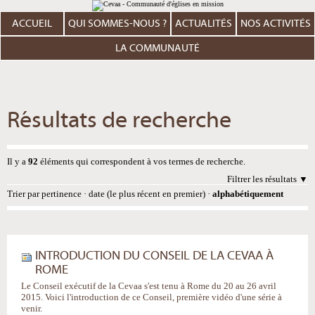
Aller
Outils
au
personnels
contenu.
ACCUEIL
QUI SOMMES-NOUS ?
ACTUALITÉS
NOS ACTIVITÉS
|
Aller
à
LA COMMUNAUTÉ
la
navigation
Résultats de recherche
Il y a
92
éléments qui correspondent à vos termes de recherche.
Filtrer les résultats
Trier par
pertinence
·
date (le plus récent en premier)
·
alphabétiquement
INTRODUCTION DU CONSEIL DE LA CEVAA À
ROME
Le Conseil exécutif de la Cevaa s'est tenu à Rome du 20 au 26 avril
2015. Voici l'introduction de ce Conseil, première vidéo d'une série à
venir.