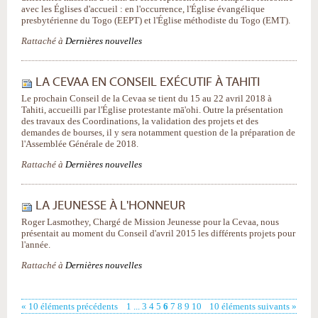
avec les Églises d'accueil : en l'occurrence, l'Église évangélique
presbytérienne du Togo (EEPT) et l'Église méthodiste du Togo (EMT).
Rattaché à
Dernières nouvelles
LA CEVAA EN CONSEIL EXÉCUTIF À TAHITI
Le prochain Conseil de la Cevaa se tient du 15 au 22 avril 2018 à
Tahiti, accueilli par l'Église protestante mā'ohi. Outre la présentation
des travaux des Coordinations, la validation des projets et des
demandes de bourses, il y sera notamment question de la préparation de
l'Assemblée Générale de 2018.
Rattaché à
Dernières nouvelles
LA JEUNESSE À L'HONNEUR
Roger Lasmothey, Chargé de Mission Jeunesse pour la Cevaa, nous
présentait au moment du Conseil d'avril 2015 les différents projets pour
l'année.
Rattaché à
Dernières nouvelles
« 10 éléments précédents
1
...
3
4
5
6
7
8
9
10
10 éléments suivants »