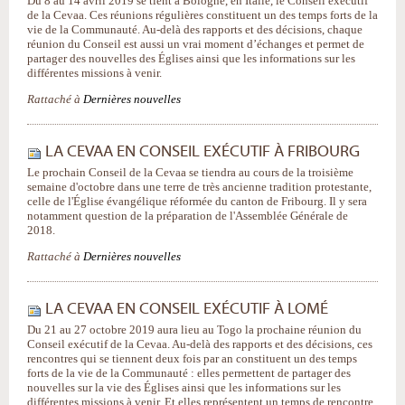
Du 8 au 14 avril 2019 se tient à Bologne, en Italie, le Conseil exécutif
de la Cevaa. Ces réunions régulières constituent un des temps forts de la
vie de la Communauté. Au-delà des rapports et des décisions, chaque
réunion du Conseil est aussi un vrai moment d’échanges et permet de
partager des nouvelles des Églises ainsi que les informations sur les
différentes missions à venir.
Rattaché à
Dernières nouvelles
LA CEVAA EN CONSEIL EXÉCUTIF À FRIBOURG
Le prochain Conseil de la Cevaa se tiendra au cours de la troisième
semaine d'octobre dans une terre de très ancienne tradition protestante,
celle de l'Église évangélique réformée du canton de Fribourg. Il y sera
notamment question de la préparation de l'Assemblée Générale de
2018.
Rattaché à
Dernières nouvelles
LA CEVAA EN CONSEIL EXÉCUTIF À LOMÉ
Du 21 au 27 octobre 2019 aura lieu au Togo la prochaine réunion du
Conseil exécutif de la Cevaa. Au-delà des rapports et des décisions, ces
rencontres qui se tiennent deux fois par an constituent un des temps
forts de la vie de la Communauté : elles permettent de partager des
nouvelles sur la vie des Églises ainsi que les informations sur les
différentes missions à venir. Et elles représentent un temps de rencontre