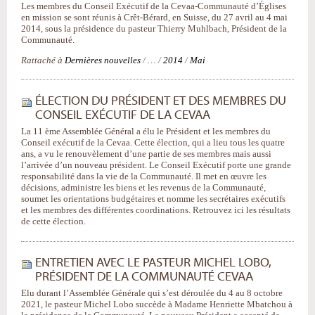
Les membres du Conseil Exécutif de la Cevaa-Communauté d’Églises
en mission se sont réunis à Crêt-Bérard, en Suisse, du 27 avril au 4 mai
2014, sous la présidence du pasteur Thierry Muhlbach, Président de la
Communauté.
Rattaché à
Dernières nouvelles
/
…
/
2014
/
Mai
ÉLECTION DU PRÉSIDENT ET DES MEMBRES DU
CONSEIL EXÉCUTIF DE LA CEVAA
La 11 ème Assemblée Général a élu le Président et les membres du
Conseil exécutif de la Cevaa. Cette élection, qui a lieu tous les quatre
ans, a vu le renouvèlement d’une partie de ses membres mais aussi
l’arrivée d’un nouveau président. Le Conseil Exécutif porte une grande
responsabilité dans la vie de la Communauté. Il met en œuvre les
décisions, administre les biens et les revenus de la Communauté,
soumet les orientations budgétaires et nomme les secrétaires exécutifs
et les membres des différentes coordinations. Retrouvez ici les résultats
de cette élection.
ENTRETIEN AVEC LE PASTEUR MICHEL LOBO,
PRÉSIDENT DE LA COMMUNAUTÉ CEVAA
Elu durant l’Assemblée Générale qui s’est déroulée du 4 au 8 octobre
2021, le pasteur Michel Lobo succède à Madame Henriette Mbatchou à