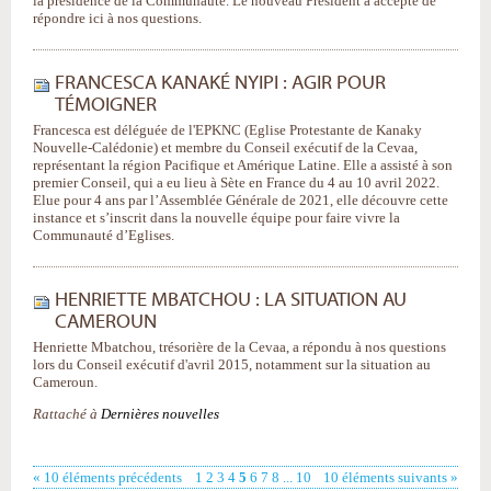
la présidence de la Communauté. Le nouveau Président a accepté de
répondre ici à nos questions.
FRANCESCA KANAKÉ NYIPI : AGIR POUR
TÉMOIGNER
Francesca est déléguée de l'EPKNC (Eglise Protestante de Kanaky
Nouvelle-Calédonie) et membre du Conseil exécutif de la Cevaa,
représentant la région Pacifique et Amérique Latine. Elle a assisté à son
premier Conseil, qui a eu lieu à Sète en France du 4 au 10 avril 2022.
Elue pour 4 ans par l’Assemblée Générale de 2021, elle découvre cette
instance et s’inscrit dans la nouvelle équipe pour faire vivre la
Communauté d’Eglises.
HENRIETTE MBATCHOU : LA SITUATION AU
CAMEROUN
Henriette Mbatchou, trésorière de la Cevaa, a répondu à nos questions
lors du Conseil exécutif d'avril 2015, notamment sur la situation au
Cameroun.
Rattaché à
Dernières nouvelles
« 10 éléments précédents
1
2
3
4
5
6
7
8
...
10
10 éléments suivants »