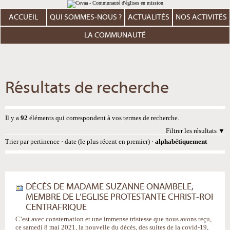
Aller
Outils
au
personnels
contenu.
ACCUEIL
QUI SOMMES-NOUS ?
ACTUALITÉS
NOS ACTIVITÉS
|
Aller
à
LA COMMUNAUTÉ
la
navigation
Résultats de recherche
Il y a
92
éléments qui correspondent à vos termes de recherche.
Filtrer les résultats
Trier par
pertinence
·
date (le plus récent en premier)
·
alphabétiquement
DÉCÈS DE MADAME SUZANNE ONAMBELE,
MEMBRE DE L’EGLISE PROTESTANTE CHRIST-ROI
CENTRAFRIQUE
C’est avec consternation et une immense tristesse que nous avons reçu,
ce samedi 8 mai 2021, la nouvelle du décès, des suites de la covid-19,