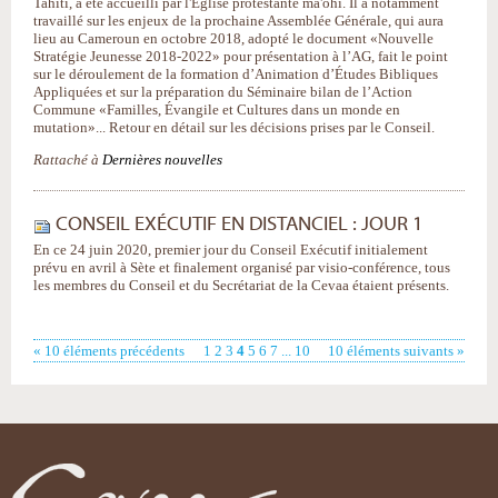
Tahiti, a été accueilli par l'Église protestante ma'ohi. Il a notamment
travaillé sur les enjeux de la prochaine Assemblée Générale, qui aura
lieu au Cameroun en octobre 2018, adopté le document «Nouvelle
Stratégie Jeunesse 2018-2022» pour présentation à l’AG, fait le point
sur le déroulement de la formation d’Animation d’Études Bibliques
Appliquées et sur la préparation du Séminaire bilan de l’Action
Commune «Familles, Évangile et Cultures dans un monde en
mutation»... Retour en détail sur les décisions prises par le Conseil.
Rattaché à
Dernières nouvelles
CONSEIL EXÉCUTIF EN DISTANCIEL : JOUR 1
En ce 24 juin 2020, premier jour du Conseil Exécutif initialement
prévu en avril à Sète et finalement organisé par visio-conférence, tous
les membres du Conseil et du Secrétariat de la Cevaa étaient présents.
« 10 éléments précédents
1
2
3
4
5
6
7
...
10
10 éléments suivants »