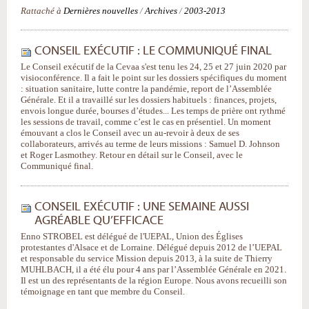
Rattaché à
Dernières nouvelles
/
Archives
/
2003-2013
CONSEIL EXÉCUTIF : LE COMMUNIQUÉ FINAL
Le Conseil exécutif de la Cevaa s'est tenu les 24, 25 et 27 juin 2020 par
visioconférence. Il a fait le point sur les dossiers spécifiques du moment
: situation sanitaire, lutte contre la pandémie, report de l’Assemblée
Générale. Et il a travaillé sur les dossiers habituels : finances, projets,
envois longue durée, bourses d’études... Les temps de prière ont rythmé
les sessions de travail, comme c’est le cas en présentiel. Un moment
émouvant a clos le Conseil avec un au-revoir à deux de ses
collaborateurs, arrivés au terme de leurs missions : Samuel D. Johnson
et Roger Lasmothey. Retour en détail sur le Conseil, avec le
Communiqué final.
CONSEIL EXÉCUTIF : UNE SEMAINE AUSSI
AGRÉABLE QU’EFFICACE
Enno STROBEL est délégué de l'UEPAL, Union des Églises
protestantes d'Alsace et de Lorraine. Délégué depuis 2012 de l’UEPAL
et responsable du service Mission depuis 2013, à la suite de Thierry
MUHLBACH, il a été élu pour 4 ans par l’Assemblée Générale en 2021.
Il est un des représentants de la région Europe. Nous avons recueilli son
témoignage en tant que membre du Conseil.