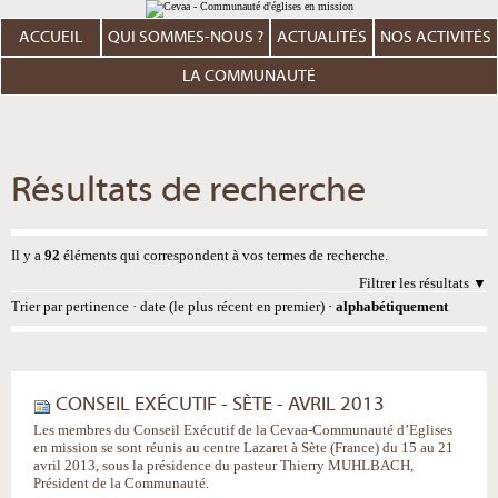
Aller
Outils
au
personnels
contenu.
ACCUEIL
QUI SOMMES-NOUS ?
ACTUALITÉS
NOS ACTIVITÉS
|
Aller
à
LA COMMUNAUTÉ
la
navigation
Résultats de recherche
Il y a
92
éléments qui correspondent à vos termes de recherche.
Filtrer les résultats
Trier par
pertinence
·
date (le plus récent en premier)
·
alphabétiquement
CONSEIL EXÉCUTIF - SÈTE - AVRIL 2013
Les membres du Conseil Exécutif de la Cevaa-Communauté d’Eglises
en mission se sont réunis au centre Lazaret à Sète (France) du 15 au 21
avril 2013, sous la présidence du pasteur Thierry MUHLBACH,
Président de la Communauté.