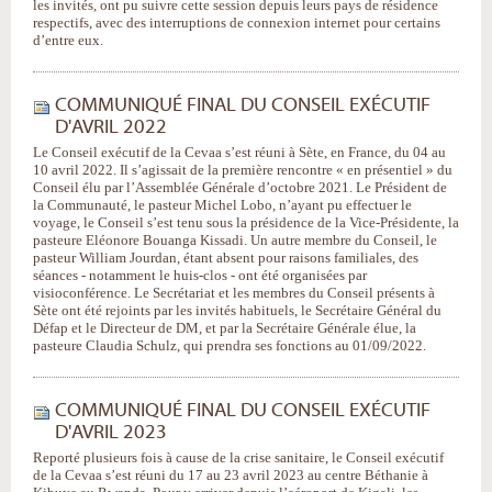
les invités, ont pu suivre cette session depuis leurs pays de résidence
respectifs, avec des interruptions de connexion internet pour certains
d’entre eux.
COMMUNIQUÉ FINAL DU CONSEIL EXÉCUTIF
D'AVRIL 2022
Le Conseil exécutif de la Cevaa s’est réuni à Sète, en France, du 04 au
10 avril 2022. Il s’agissait de la première rencontre « en présentiel » du
Conseil élu par l’Assemblée Générale d’octobre 2021. Le Président de
la Communauté, le pasteur Michel Lobo, n’ayant pu effectuer le
voyage, le Conseil s’est tenu sous la présidence de la Vice-Présidente, la
pasteure Eléonore Bouanga Kissadi. Un autre membre du Conseil, le
pasteur William Jourdan, étant absent pour raisons familiales, des
séances - notamment le huis-clos - ont été organisées par
visioconférence. Le Secrétariat et les membres du Conseil présents à
Sète ont été rejoints par les invités habituels, le Secrétaire Général du
Défap et le Directeur de DM, et par la Secrétaire Générale élue, la
pasteure Claudia Schulz, qui prendra ses fonctions au 01/09/2022.
COMMUNIQUÉ FINAL DU CONSEIL EXÉCUTIF
D'AVRIL 2023
Reporté plusieurs fois à cause de la crise sanitaire, le Conseil exécutif
de la Cevaa s’est réuni du 17 au 23 avril 2023 au centre Béthanie à