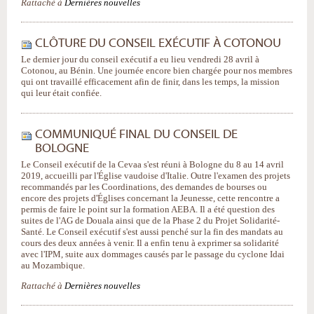
Rattaché à
Dernières nouvelles
CLÔTURE DU CONSEIL EXÉCUTIF À COTONOU
Le dernier jour du conseil exécutif a eu lieu vendredi 28 avril à
Cotonou, au Bénin. Une journée encore bien chargée pour nos membres
qui ont travaillé efficacement afin de finir, dans les temps, la mission
qui leur était confiée.
COMMUNIQUÉ FINAL DU CONSEIL DE
BOLOGNE
Le Conseil exécutif de la Cevaa s'est réuni à Bologne du 8 au 14 avril
2019, accueilli par l'Église vaudoise d'Italie. Outre l'examen des projets
recommandés par les Coordinations, des demandes de bourses ou
encore des projets d'Églises concernant la Jeunesse, cette rencontre a
permis de faire le point sur la formation AEBA. Il a été question des
suites de l'AG de Douala ainsi que de la Phase 2 du Projet Solidarité-
Santé. Le Conseil exécutif s'est aussi penché sur la fin des mandats au
cours des deux années à venir. Il a enfin tenu à exprimer sa solidarité
avec l'IPM, suite aux dommages causés par le passage du cyclone Idai
au Mozambique.
Rattaché à
Dernières nouvelles