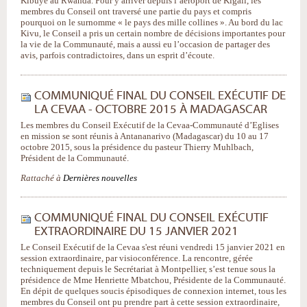
Kibuye au Rwanda. Pour y arriver depuis l’aéroport de Kigali, les
membres du Conseil ont traversé une partie du pays et compris
pourquoi on le surnomme « le pays des mille collines ». Au bord du lac
Kivu, le Conseil a pris un certain nombre de décisions importantes pour
la vie de la Communauté, mais a aussi eu l’occasion de partager des
avis, parfois contradictoires, dans un esprit d’écoute.
COMMUNIQUÉ FINAL DU CONSEIL EXÉCUTIF DE
LA CEVAA - OCTOBRE 2015 À MADAGASCAR
Les membres du Conseil Exécutif de la Cevaa-Communauté d’Eglises
en mission se sont réunis à Antananarivo (Madagascar) du 10 au 17
octobre 2015, sous la présidence du pasteur Thierry Muhlbach,
Président de la Communauté.
Rattaché à
Dernières nouvelles
COMMUNIQUÉ FINAL DU CONSEIL EXÉCUTIF
EXTRAORDINAIRE DU 15 JANVIER 2021
Le Conseil Exécutif de la Cevaa s'est réuni vendredi 15 janvier 2021 en
session extraordinaire, par visioconférence. La rencontre, gérée
techniquement depuis le Secrétariat à Montpellier, s’est tenue sous la
présidence de Mme Henriette Mbatchou, Présidente de la Communauté.
En dépit de quelques soucis épisodiques de connexion internet, tous les
membres du Conseil ont pu prendre part à cette session extraordinaire,