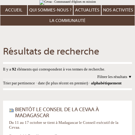
Aller
Outils
au
personnels
contenu.
ACCUEIL
QUI SOMMES-NOUS ?
ACTUALITÉS
NOS ACTIVITÉS
|
Aller
à
LA COMMUNAUTÉ
la
navigation
Résultats de recherche
Il y a
92
éléments qui correspondent à vos termes de recherche.
Filtrer les résultats
Trier par
pertinence
·
date (le plus récent en premier)
·
alphabétiquement
BIENTÔT LE CONSEIL DE LA CEVAA À
MADAGASCAR
Du 11 au 17 octobre se tient à Madagascar le Conseil exécutif de la
Cevaa.