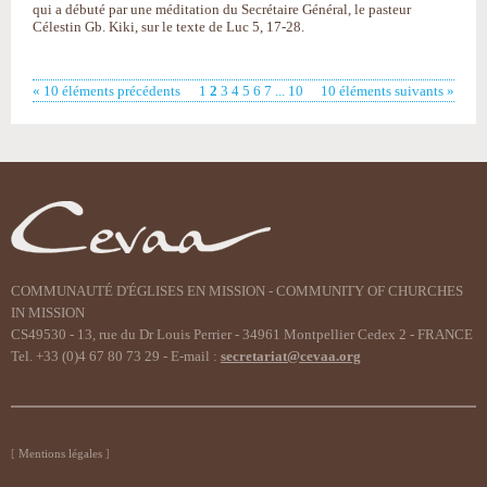
qui a débuté par une méditation du Secrétaire Général, le pasteur
Célestin Gb. Kiki, sur le texte de Luc 5, 17-28.
« 10 éléments précédents
1
2
3
4
5
6
7
...
10
10 éléments suivants »
COMMUNAUTÉ D'ÉGLISES EN MISSION - COMMUNITY OF CHURCHES
IN MISSION
CS49530 - 13, rue du Dr Louis Perrier - 34961 Montpellier Cedex 2 - FRANCE
Tel. +33 (0)4 67 80 73 29 - E-mail :
secretariat@cevaa.org
Mentions légales