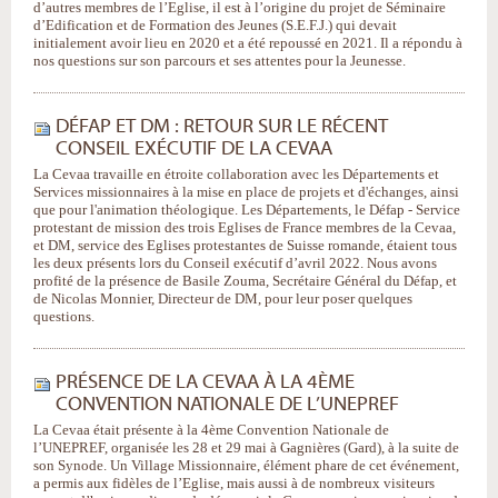
d’autres membres de l’Eglise, il est à l’origine du projet de Séminaire
d’Edification et de Formation des Jeunes (S.E.F.J.) qui devait
initialement avoir lieu en 2020 et a été repoussé en 2021. Il a répondu à
nos questions sur son parcours et ses attentes pour la Jeunesse.
DÉFAP ET DM : RETOUR SUR LE RÉCENT
CONSEIL EXÉCUTIF DE LA CEVAA
La Cevaa travaille en étroite collaboration avec les Départements et
Services missionnaires à la mise en place de projets et d'échanges, ainsi
que pour l'animation théologique. Les Départements, le Défap - Service
protestant de mission des trois Eglises de France membres de la Cevaa,
et DM, service des Eglises protestantes de Suisse romande, étaient tous
les deux présents lors du Conseil exécutif d’avril 2022. Nous avons
profité de la présence de Basile Zouma, Secrétaire Général du Défap, et
de Nicolas Monnier, Directeur de DM, pour leur poser quelques
questions.
PRÉSENCE DE LA CEVAA À LA 4ÈME
CONVENTION NATIONALE DE L’UNEPREF
La Cevaa était présente à la 4ème Convention Nationale de
l’UNEPREF, organisée les 28 et 29 mai à Gagnières (Gard), à la suite de
son Synode. Un Village Missionnaire, élément phare de cet événement,
a permis aux fidèles de l’Eglise, mais aussi à de nombreux visiteurs