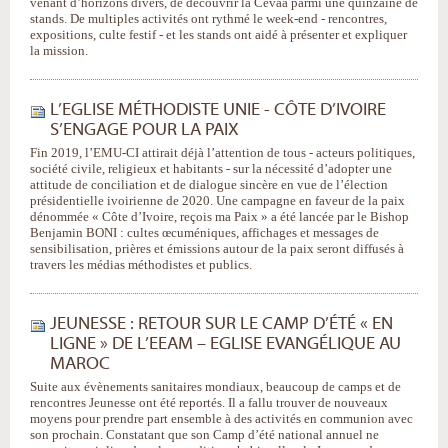
venant d’horizons divers, de découvrir la Cevaa parmi une quinzaine de
stands. De multiples activités ont rythmé le week-end - rencontres,
expositions, culte festif - et les stands ont aidé à présenter et expliquer
la mission.
L’EGLISE MÉTHODISTE UNIE - CÔTE D’IVOIRE
S’ENGAGE POUR LA PAIX
Fin 2019, l’EMU-CI attirait déjà l’attention de tous - acteurs politiques,
société civile, religieux et habitants - sur la nécessité d’adopter une
attitude de conciliation et de dialogue sincère en vue de l’élection
présidentielle ivoirienne de 2020. Une campagne en faveur de la paix
dénommée « Côte d’Ivoire, reçois ma Paix » a été lancée par le Bishop
Benjamin BONI : cultes œcuméniques, affichages et messages de
sensibilisation, prières et émissions autour de la paix seront diffusés à
travers les médias méthodistes et publics.
JEUNESSE : RETOUR SUR LE CAMP D’ÉTÉ « EN
LIGNE » DE L’EEAM – EGLISE EVANGÉLIQUE AU
MAROC
Suite aux évènements sanitaires mondiaux, beaucoup de camps et de
rencontres Jeunesse ont été reportés. Il a fallu trouver de nouveaux
moyens pour prendre part ensemble à des activités en communion avec
son prochain. Constatant que son Camp d’été national annuel ne