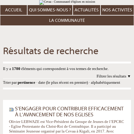
Aller
Outils
au
personnels
contenu.
ACCUEIL
QUI SOMMES-NOUS ?
ACTUALITÉS
NOS ACTIVITÉS
|
Aller
à
LA COMMUNAUTÉ
la
navigation
Résultats de recherche
Il y a
1700
éléments qui correspondent à vos termes de recherche.
Filtrer les résultats
Trier par
pertinence
·
date (le plus récent en premier)
·
alphabétiquement
S’ENGAGER POUR CONTRIBUER EFFICACEMENT
À L’AVANCEMENT DE NOS EGLISES
Olivier LEBWAZE est Vice-Président du Groupe de Jeunes de l’EPCRC
- Eglise Protestante du Christ-Roi de Centrafrique. Il a participé au
Séminaire Jeunesse organisé par la Cevaa à Kigali, en 2017. Avec