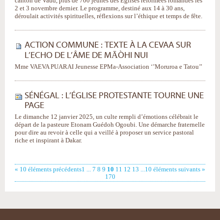
canton de Vaud, plus de 700 jeunes des Églises réformées romandes les
2 et 3 novembre dernier. Le programme, destiné aux 14 à 30 ans,
déroulait activités spirituelles, réflexions sur l’éthique et temps de fête.
ACTION COMMUNE : TEXTE À LA CEVAA SUR
L’ECHO DE L’ÂME DE MĀÒHI NUI
Mme VAEVA PUARAI Jeunesse EPMa-Association ‘’Moruroa e Tatou’’
SÉNÉGAL : L’ÉGLISE PROTESTANTE TOURNE UNE
PAGE
Le dimanche 12 janvier 2025, un culte rempli d’émotions célébrait le
départ de la pasteure Etonam Guédoh Ogoubi. Une démarche fraternelle
pour dire au revoir à celle qui a veillé à proposer un service pastoral
riche et inspirant à Dakar.
« 10 éléments précédents
1
...
7
8
9
10
11
12
13
...
10 éléments suivants »
170