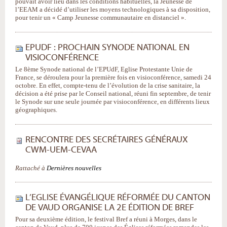
pouvait avoir lieu dans les conditions habituelles, la Jeunesse de
l’EEAM a décidé d’utiliser les moyens technologiques à sa disposition,
pour tenir un « Camp Jeunesse communautaire en distanciel ».
EPUDF : PROCHAIN SYNODE NATIONAL EN
VISIOCONFÉRENCE
Le 8ème Synode national de l’EPUdF, Eglise Protestante Unie de
France, se déroulera pour la première fois en visioconférence, samedi 24
octobre. En effet, compte-tenu de l’évolution de la crise sanitaire, la
décision a été prise par le Conseil national, réuni fin septembre, de tenir
le Synode sur une seule journée par visioconférence, en différents lieux
géographiques.
RENCONTRE DES SECRÉTAIRES GÉNÉRAUX
CWM-UEM-CEVAA
Rattaché à
Dernières nouvelles
L’EGLISE ÉVANGÉLIQUE RÉFORMÉE DU CANTON
DE VAUD ORGANISE LA 2E ÉDITION DE BREF
Pour sa deuxième édition, le festival Bref a réuni à Morges, dans le