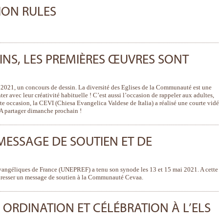
ION RULES
NS, LES PREMIÈRES ŒUVRES SONT
é 2021, un concours de dessin. La diversité des Eglises de la Communauté est une
ter avec leur créativité habituelle ! C’est aussi l’occasion de rappeler aux adultes,
ette occasion, la CEVI (Chiesa Evangelica Valdese de Italia) a réalisé une courte vid
. A partager dimanche prochain !
MESSAGE DE SOUTIEN ET DE
vangéliques de France (UNEPREF) a tenu son synode les 13 et 15 mai 2021. A cette
adresser un message de soutien à la Communauté Cevaa.
: ORDINATION ET CÉLÉBRATION À L’ELS