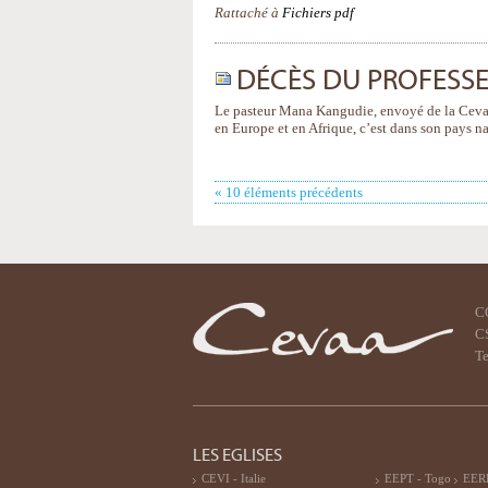
Rattaché à
Fichiers pdf
DÉCÈS DU PROFESS
Le pasteur Mana Kangudie, envoyé de la Cevaa
en Europe et en Afrique, c’est dans son pays n
« 10 éléments précédents
C
CS
Te
LES EGLISES
CEVI - Italie
EEPT - Togo
EERF