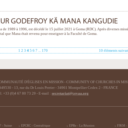
EUR GODEFROY KÄ MANA KANGUDIE
 de 1989 à 1996, est décédé le 15 juillet 2021 à Goma (RDC). Après diverses miss
atal que Mana était revenu pour enseigner à la Faculté de Goma.
1
2
3
4
5
6
7
...
170
10 éléments suivan
OMMUNAUTÉ D'ÉGLISES EN MISSION - COMMUNITY OF CHURCHES IN MIS
49530 - 13, rue du Dr Louis Perrier - 34961 Montpellier Cedex 2 - FRANCE
l. +33 (0)4 67 80 73 29 - E-mail :
secretariat@cevaa.org
 - Suisse
EPCRC - Centrafrique
EPRe - La Réunion
FJKM -