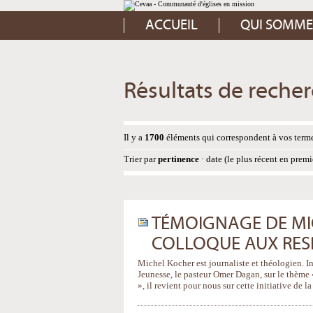
Aller
Outils
au
personnels
contenu.
ACCUEIL
QUI SOMME
|
Aller
à
la
navigation
Résultats de reche
Il y a
1700
éléments qui correspondent à vos terme
Trier par
pertinence
·
date (le plus récent en premi
TÉMOIGNAGE DE MI
COLLOQUE AUX RES
Michel Kocher est journaliste et théologien. I
Jeunesse, le pasteur Omer Dagan, sur le thème 
», il revient pour nous sur cette initiative de l