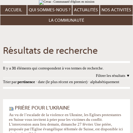
Aller
Outils
au
personnels
contenu.
ACCUEIL
QUI SOMMES-NOUS ?
ACTUALITÉS
NOS ACTIVITÉS
|
Aller
à
LA COMMUNAUTÉ
la
navigation
Résultats de recherche
Il y a
31
éléments qui correspondent à vos termes de recherche.
Filtrer les résultats
Trier par
pertinence
·
date (le plus récent en premier)
·
alphabétiquement
PRIÈRE POUR L'UKRAINE
Au vu de l’escalade de la violence en Ukraine, les Eglises protestantes
en Suisse vous invitent à prier pour les victimes du conflit.
L’intercession aura lieu demain, dimanche 27 février. Une prière,
proposée par l'Eglise évangélique réformée de Suisse, est disponible ici