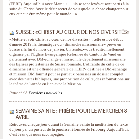
(EERF). Aujourd’hui avec Marc : « … ils se sont levés et sont partis à la
suite du Christ. Avec le désir secret de voir quelque chose changer pour
eux et peut-être même pour le monde... ».
SUISSE : «CHRIST AU CŒUR DE NOS DIVERSITÉS»
«Mettre et voir Christ au cœur de nos diversités» : telle est, ce début
d'année 2019, la thématique du «dimanche missionnaire» prévu en
Suisse à la fin du mois de janvier. Un rendez-vous traditionnellement
organisé par l’Église Évangélique Réformée du Canton de Vaud en
partenariat avec DM-échange et mission, le département missionnaire
des Églises protestantes de Suisse romande. L'offrande du culte de ce
dimanche est une offrande générale de l'EERV destinée à DM-échange
et mission. DM fournit pour sa part aux paroisses un dossier complet
avec des pistes bibliques, une proposition de culte, des informations sur
le thème de l'année en lien avec la Mission.
Rattaché à
Dernières nouvelles
SEMAINE SAINTE : PRIÈRE POUR LE MERCREDI 8
AVRIL
Retrouvez chaque jour durant la Semaine Sainte la méditation du texte
du jour par un pasteur de la paroisse réformée de Fribourg. Aujourd’hui,
c’est Jean qui nous accompagne.