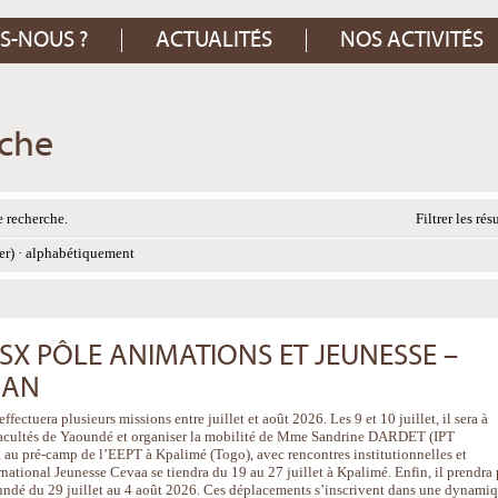
S-NOUS ?
ACTUALITÉS
NOS ACTIVITÉS
rche
 recherche.
Filtrer les rés
er)
·
alphabétiquement
X PÔLE ANIMATIONS ET JEUNESSE –
GAN
fectuera plusieurs missions entre juillet et août 2026. Les 9 et 10 juillet, il sera à
Facultés de Yaoundé et organiser la mobilité de Mme Sandrine DARDET (IPT
ra au pré-camp de l’EEPT à Kpalimé (Togo), avec rencontres institutionnelles et
ational Jeunesse Cevaa se tiendra du 19 au 27 juillet à Kpalimé. Enfin, il prendra 
ndé du 29 juillet au 4 août 2026. Ces déplacements s’inscrivent dans une dynami