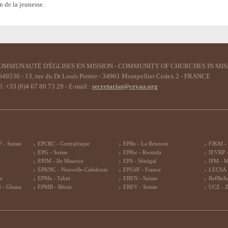
n de la jeunesse.
OMMUNAUTÉ D'ÉGLISES EN MISSION - COMMUNITY OF CHURCHES IN MIS
49530 - 13, rue du Dr Louis Perrier - 34961 Montpellier Cedex 2 - FRANCE
l. +33 (0)4 67 80 73 29 - E-mail :
secretariat@cevaa.org
 - Suisse
EPCRC - Centrafrique
EPRe - La Réunion
FJKM -
EPG - Suisse
EPRw - Rwanda
IEVRP -
EPIM - Ile Maurice
EPS - Sénégal
IPM - 
EPKNC - Nouvelle-Calédonie
EPUdF - France
LECSA 
re
EPMa - Tahiti
EREN - Suisse
RefBeJu
 - Ghana
EPMB - Bénin
EREV - Suisse
UCZ - 