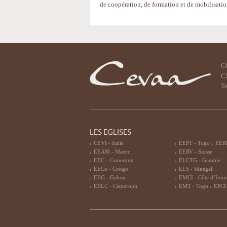
de coopération, de formation et de mobilisatio
C
CS
Te
LES EGLISES
CEVI - Italie
EEPT - Togo
EERF
EEAM - Maroc
EERV - Suisse
EEC - Cameroun
ELCTG - Gambie
EECo - Congo
ELS - Sénégal
EEG - Gabon
EMCI - Côte d’Ivoi
EELC - Cameroun
EMT - Togo
EPCG