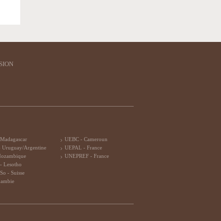
SION
 Madagascar
UEBC - Cameroun
 Uruguay/Argentine
UEPAL - France
Mozambique
UNEPREF - France
- Lesotho
So - Suisse
Zambie