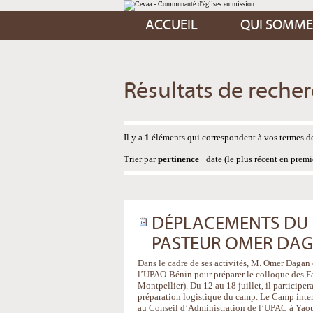
Aller
Outils
au
personnels
contenu.
ACCUEIL
QUI SOMME
|
Aller
à
la
navigation
Résultats de reche
Il y a
1
éléments qui correspondent à vos termes de
Trier par
pertinence
·
date (le plus récent en premi
DÉPLACEMENTS DU S
PASTEUR OMER DA
Dans le cadre de ses activités, M. Omer Dagan ef
l’UPAO-Bénin pour préparer le colloque des 
Montpellier). Du 12 au 18 juillet, il participe
préparation logistique du camp. Le Camp intern
au Conseil d’Administration de l’UPAC à Yaou