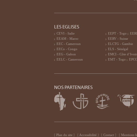
LES EGLISES
CEVI - Italie
EEPT - Togo
EERF
EEAM - Maroc
EERV - Suisse
EEC - Cameroun
ELCTG - Gambie
EECo - Congo
ELS - Sénégal
EEG - Gabon
EMCI - Côte d’Ivoi
EELC - Cameroun
EMT - Togo
EPCG
NOS PARTENAIRES
Plan du site
Accessibilité
Contact
Mentions l