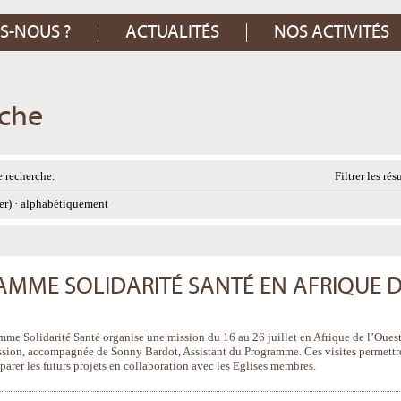
S-NOUS ?
ACTUALITÉS
NOS ACTIVITÉS
rche
 recherche.
Filtrer les rés
er)
·
alphabétiquement
AMME SOLIDARITÉ SANTÉ EN AFRIQUE 
amme Solidarité Santé organise une mission du 16 au 26 juillet en Afrique de l’Ouest
ssion, accompagnée de Sonny Bardot, Assistant du Programme. Ces visites permettr
éparer les futurs projets en collaboration avec les Eglises membres.