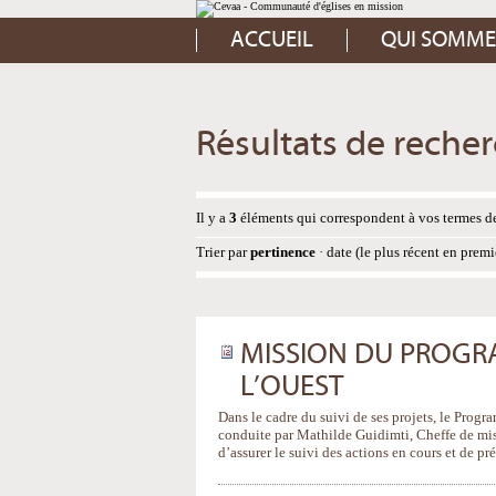
Aller
Outils
au
personnels
contenu.
ACCUEIL
QUI SOMME
|
Aller
à
la
navigation
Résultats de reche
Il y a
3
éléments qui correspondent à vos termes de
Trier par
pertinence
·
date (le plus récent en premi
MISSION DU PROGR
L’OUEST
Dans le cadre du suivi de ses projets, le Progr
conduite par Mathilde Guidimti, Cheffe de mi
d’assurer le suivi des actions en cours et de pr