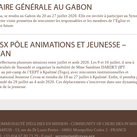
ÉTAIRE GÉNÉRALE AU GABON
a, se rendra au Gabon du 20 au 27 juillet 2026. Elle est invitée à participer au Syn
te visite permettra de rencontrer les responsables et les membres de l’Église et
n future.
X PÔLE ANIMATIONS ET JEUNESSE –
GAN
fectuera plusieurs missions entre juillet et août 2026. Les 9 et 10 juillet, il sera à
Facultés de Yaoundé et organiser la mobilité de Mme Sandrine DARDET (IPT
ra au pré-camp de l’EEPT à Kpalimé (Togo), avec rencontres institutionnelles et
ational Jeunesse Cevaa se tiendra du 19 au 27 juillet à Kpalimé. Enfin, il prendra 
ndé du 29 juillet au 4 août 2026. Ces déplacements s’inscrivent dans une dynami
n de la jeunesse.
OMMUNAUTÉ D'ÉGLISES EN MISSION - COMMUNITY OF CHURCHES IN MIS
49530 - 13, rue du Dr Louis Perrier - 34961 Montpellier Cedex 2 - FRANCE
l. +33 (0)4 67 80 73 29 - E-mail :
secretariat@cevaa.org