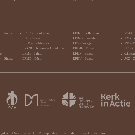
 - Suisse
EPCRC - Centrafrique
EPRe - La Réunion
FJKM -
EPG - Suisse
EPRw - Rwanda
IEVRP -
EPIM - Ile Maurice
EPS - Sénégal
IPM - 
EPKNC - Nouvelle-Calédonie
EPUdF - France
LECSA 
re
EPMa - Tahiti
EREN - Suisse
RefBeJu
 - Ghana
EPMB - Bénin
EREV - Suisse
UCZ - 
égales
Se connecter
Politique de confidentialité
Gestion des cookies