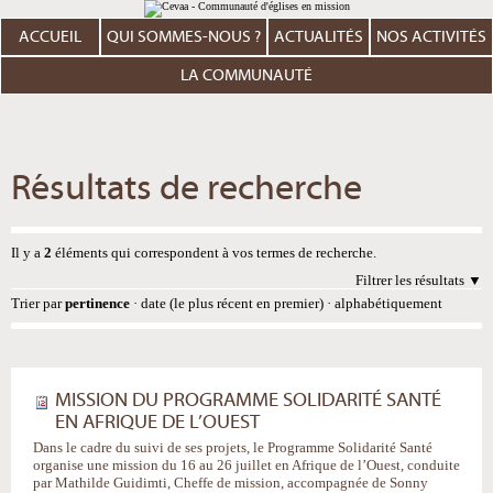
Aller
Outils
au
personnels
contenu.
ACCUEIL
QUI SOMMES-NOUS ?
ACTUALITÉS
NOS ACTIVITÉS
|
Aller
à
LA COMMUNAUTÉ
la
navigation
Résultats de recherche
Il y a
2
éléments qui correspondent à vos termes de recherche.
Filtrer les résultats
Trier par
pertinence
·
date (le plus récent en premier)
·
alphabétiquement
MISSION DU PROGRAMME SOLIDARITÉ SANTÉ
EN AFRIQUE DE L’OUEST
Dans le cadre du suivi de ses projets, le Programme Solidarité Santé
organise une mission du 16 au 26 juillet en Afrique de l’Ouest, conduite
par Mathilde Guidimti, Cheffe de mission, accompagnée de Sonny