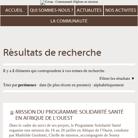
Aller
Outils
au
personnels
contenu.
ACCUEIL
QUI SOMMES-NOUS ?
ACTUALITÉS
NOS ACTIVITÉS
|
Aller
à
LA COMMUNAUTÉ
la
navigation
Résultats de recherche
Il y a
2
éléments qui correspondent à vos termes de recherche.
Filtrer les résultats
Trier par
pertinence
·
date (le plus récent en premier)
·
alphabétiquement
MISSION DU PROGRAMME SOLIDARITÉ SANTÉ
EN AFRIQUE DE L’OUEST
Dans le cadre du suivi de ses projets, le Programme Solidarité Santé
organise une mission du 16 au 26 juillet en Afrique de l’Ouest, conduite
par Mathilde Guidimti, Cheffe de mission, accompagnée de Sonny