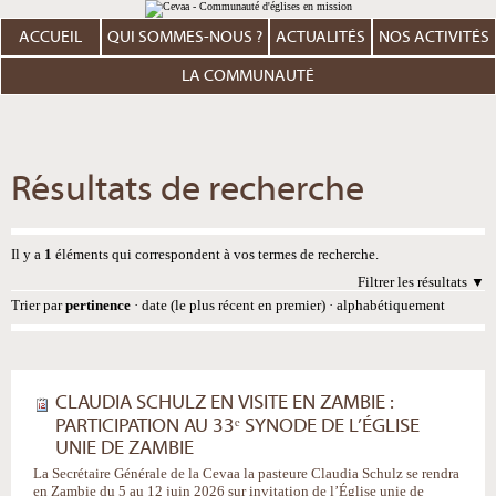
Aller
Outils
au
personnels
contenu.
ACCUEIL
QUI SOMMES-NOUS ?
ACTUALITÉS
NOS ACTIVITÉS
|
Aller
à
LA COMMUNAUTÉ
la
navigation
Résultats de recherche
Il y a
1
éléments qui correspondent à vos termes de recherche.
Filtrer les résultats
Trier par
pertinence
·
date (le plus récent en premier)
·
alphabétiquement
CLAUDIA SCHULZ EN VISITE EN ZAMBIE :
PARTICIPATION AU 33ᵉ SYNODE DE L’ÉGLISE
UNIE DE ZAMBIE
La Secrétaire Générale de la Cevaa la pasteure Claudia Schulz se rendra
en Zambie du 5 au 12 juin 2026 sur invitation de l’Église unie de