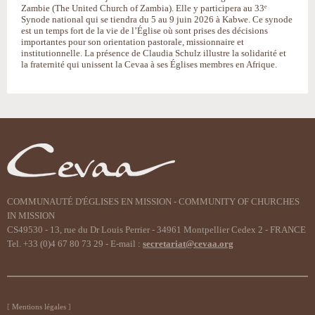
Zambie (The United Church of Zambia). Elle y participera au 33ᵉ
Synode national qui se tiendra du 5 au 9 juin 2026 à Kabwe. Ce synode
est un temps fort de la vie de l’Église où sont prises des décisions
importantes pour son orientation pastorale, missionnaire et
institutionnelle. La présence de Claudia Schulz illustre la solidarité et
la fraternité qui unissent la Cevaa à ses Églises membres en Afrique.
COMMUNAUTÉ D'ÉGLISES EN MISSION - COMMUNITY OF CHURCHES
IN MISSION
CS49530 - 13, rue du Dr Louis Perrier - 34961 Montpellier Cedex 2 - FRANCE
Tel. +33 (0)4 67 80 73 29 - E-mail :
secretariat@cevaa.org
Mentions légales