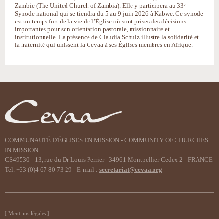
Zambie (The United Church of Zambia). Elle y participera au 33ᵉ
Synode national qui se tiendra du 5 au 9 juin 2026 à Kabwe. Ce synode
est un temps fort de la vie de l’Église où sont prises des décisions
importantes pour son orientation pastorale, missionnaire et
institutionnelle. La présence de Claudia Schulz illustre la solidarité et
la fraternité qui unissent la Cevaa à ses Églises membres en Afrique.
COMMUNAUTÉ D'ÉGLISES EN MISSION - COMMUNITY OF CHURCHES
IN MISSION
CS49530 - 13, rue du Dr Louis Perrier - 34961 Montpellier Cedex 2 - FRANCE
Tel. +33 (0)4 67 80 73 29 - E-mail :
secretariat@cevaa.org
Mentions légales