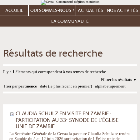
Aller
Outils
au
personnels
contenu.
ACCUEIL
QUI SOMMES-NOUS ?
ACTUALITÉS
NOS ACTIVITÉS
|
Aller
à
LA COMMUNAUTÉ
la
navigation
Résultats de recherche
Il y a
1
éléments qui correspondent à vos termes de recherche.
Filtrer les résultats
Trier par
pertinence
·
date (le plus récent en premier)
·
alphabétiquement
CLAUDIA SCHULZ EN VISITE EN ZAMBIE :
PARTICIPATION AU 33ᵉ SYNODE DE L’ÉGLISE
UNIE DE ZAMBIE
La Secrétaire Générale de la Cevaa la pasteure Claudia Schulz se rendra
en Zambie du 5 au 12 juin 2026 sur invitation de l’Église unie de