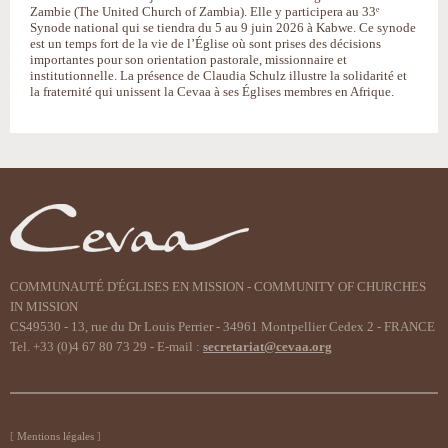
Zambie (The United Church of Zambia). Elle y participera au 33ᵉ
Synode national qui se tiendra du 5 au 9 juin 2026 à Kabwe. Ce synode
est un temps fort de la vie de l’Église où sont prises des décisions
importantes pour son orientation pastorale, missionnaire et
institutionnelle. La présence de Claudia Schulz illustre la solidarité et
la fraternité qui unissent la Cevaa à ses Églises membres en Afrique.
COMMUNAUTÉ D'ÉGLISES EN MISSION - COMMUNITY OF CHURCHES
IN MISSION
CS49530 - 13, rue du Dr Louis Perrier - 34961 Montpellier Cedex 2 - FRANCE
Tel. +33 (0)4 67 80 73 29 - E-mail :
secretariat@cevaa.org
Mentions légales