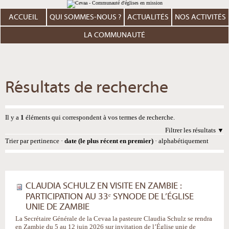
Aller
Outils
au
personnels
contenu.
ACCUEIL
QUI SOMMES-NOUS ?
ACTUALITÉS
NOS ACTIVITÉS
|
Aller
à
LA COMMUNAUTÉ
la
navigation
Résultats de recherche
Il y a
1
éléments qui correspondent à vos termes de recherche.
Filtrer les résultats
Trier par
pertinence
·
date (le plus récent en premier)
·
alphabétiquement
CLAUDIA SCHULZ EN VISITE EN ZAMBIE :
PARTICIPATION AU 33ᵉ SYNODE DE L’ÉGLISE
UNIE DE ZAMBIE
La Secrétaire Générale de la Cevaa la pasteure Claudia Schulz se rendra
en Zambie du 5 au 12 juin 2026 sur invitation de l’Église unie de