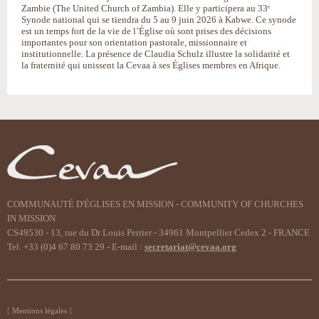
Zambie (The United Church of Zambia). Elle y participera au 33ᵉ
Synode national qui se tiendra du 5 au 9 juin 2026 à Kabwe. Ce synode
est un temps fort de la vie de l’Église où sont prises des décisions
importantes pour son orientation pastorale, missionnaire et
institutionnelle. La présence de Claudia Schulz illustre la solidarité et
la fraternité qui unissent la Cevaa à ses Églises membres en Afrique.
COMMUNAUTÉ D'ÉGLISES EN MISSION - COMMUNITY OF CHURCHES
IN MISSION
CS49530 - 13, rue du Dr Louis Perrier - 34961 Montpellier Cedex 2 - FRANCE
Tel. +33 (0)4 67 80 73 29 - E-mail :
secretariat@cevaa.org
Mentions légales