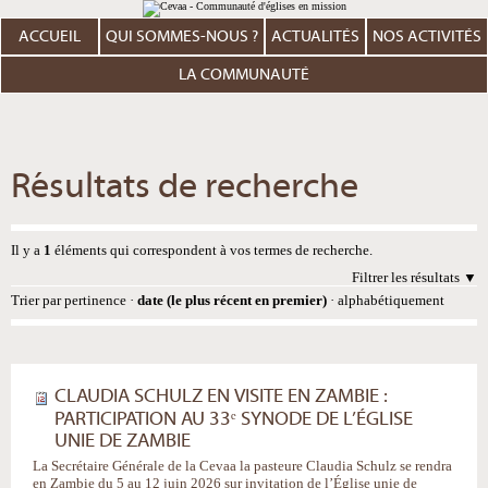
Aller
Outils
au
personnels
contenu.
ACCUEIL
QUI SOMMES-NOUS ?
ACTUALITÉS
NOS ACTIVITÉS
|
Aller
à
LA COMMUNAUTÉ
la
navigation
Résultats de recherche
Il y a
1
éléments qui correspondent à vos termes de recherche.
Filtrer les résultats
Trier par
pertinence
·
date (le plus récent en premier)
·
alphabétiquement
CLAUDIA SCHULZ EN VISITE EN ZAMBIE :
PARTICIPATION AU 33ᵉ SYNODE DE L’ÉGLISE
UNIE DE ZAMBIE
La Secrétaire Générale de la Cevaa la pasteure Claudia Schulz se rendra
en Zambie du 5 au 12 juin 2026 sur invitation de l’Église unie de