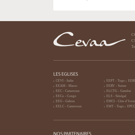
C
CS
Te
LES EGLISES
CEVI - Italie
EEPT - Togo
EERF
EEAM - Maroc
EERV - Suisse
EEC - Cameroun
ELCTG - Gambie
EECo - Congo
ELS - Sénégal
EEG - Gabon
EMCI - Côte d’Ivoi
EELC - Cameroun
EMT - Togo
EPCG
NOS PARTENAIRES