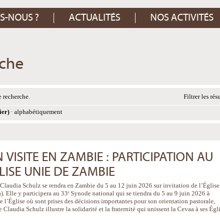
S-NOUS ?
ACTUALITÉS
NOS ACTIVITÉS
rche
 recherche.
Filtrer les rés
ier)
·
alphabétiquement
VISITE EN ZAMBIE : PARTICIPATION AU
LISE UNIE DE ZAMBIE
 Claudia Schulz se rendra en Zambie du 5 au 12 juin 2026 sur invitation de l’Église
 Elle y participera au 33ᵉ Synode national qui se tiendra du 5 au 9 juin 2026 à
e l’Église où sont prises des décisions importantes pour son orientation pastorale,
 Claudia Schulz illustre la solidarité et la fraternité qui unissent la Cevaa à ses Égl