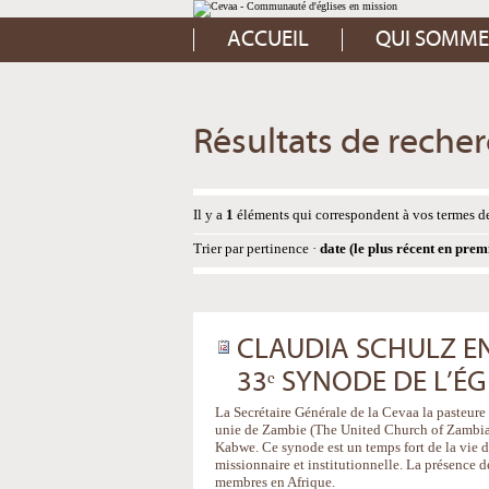
Aller
Outils
au
personnels
contenu.
ACCUEIL
QUI SOMME
|
Aller
à
la
navigation
Résultats de reche
Il y a
1
éléments qui correspondent à vos termes de
Trier par
pertinence
·
date (le plus récent en prem
CLAUDIA SCHULZ EN 
33ᵉ SYNODE DE L’ÉG
La Secrétaire Générale de la Cevaa la pasteure
unie de Zambie (The United Church of Zambia).
Kabwe. Ce synode est un temps fort de la vie d
missionnaire et institutionnelle. La présence de
membres en Afrique.