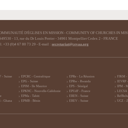
OMMUNAUTÉ D'ÉGLISES EN MISSION - COMMUNITY OF CHURCHES IN MIS
49530 - 13, rue du Dr Louis Perrier - 34961 Montpellier Cedex 2 - FRANCE
l. +33 (0)4 67 80 73 29 - E-mail :
secretariat@cevaa.org
 - Suisse
EPCRC - Centrafrique
EPRe - La Réunion
FJKM -
EPG - Suisse
EPRw - Rwanda
IEVRP -
EPIM - Ile Maurice
EPS - Sénégal
IPM - 
EPKNC - Nouvelle-Calédonie
EPUdF - France
LECSA 
re
EPMa - Tahiti
EREN - Suisse
RefBeJu
 - Ghana
EPMB - Bénin
EREV - Suisse
UCZ - 