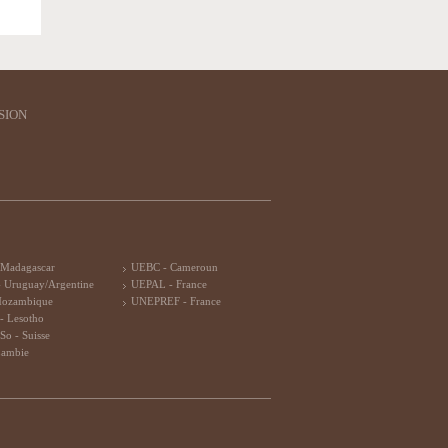
SION
 Madagascar
UEBC - Cameroun
 Uruguay/Argentine
UEPAL - France
Mozambique
UNEPREF - France
- Lesotho
So - Suisse
Zambie