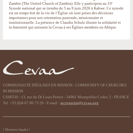
Zambie (The United Church of Zambia). Elle y participera au 33ᵉ
Synode national qui se tiendra du 5 au 9 juin 2026 à Kabwe. Ce synode
est un temps fort de la vie de l’Église où sont prises des décisions
importantes pour son orientation pastorale, missionnaire et
institutionnelle. La présence de Claudia Schulz illustre la solidarité et
la fraternité qui unissent la Cevaa à ses Églises membres en Afrique.
COMMUNAUTÉ D'ÉGLISES EN MISSION - COMMUNITY OF CHURCHES
IN MISSION
CS49530 - 13, rue du Dr Louis Perrier - 34961 Montpellier Cedex 2 - FRANCE
Tel. +33 (0)4 67 80 73 29 - E-mail :
secretariat@cevaa.org
Mentions légales