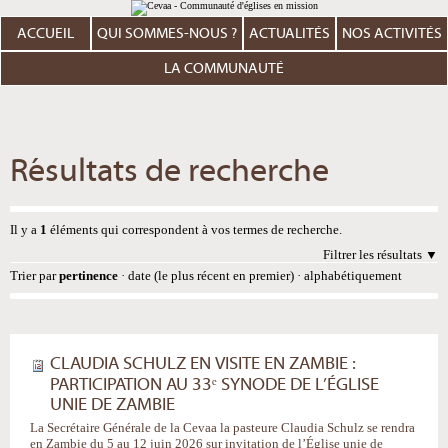
Aller
Outils
au
personnels
contenu.
ACCUEIL
QUI SOMMES-NOUS ?
ACTUALITÉS
NOS ACTIVITÉS
|
Aller
à
LA COMMUNAUTÉ
la
navigation
Résultats de recherche
Il y a
1
éléments qui correspondent à vos termes de recherche.
Filtrer les résultats
Trier par
pertinence
·
date (le plus récent en premier)
·
alphabétiquement
CLAUDIA SCHULZ EN VISITE EN ZAMBIE :
PARTICIPATION AU 33ᵉ SYNODE DE L’ÉGLISE
UNIE DE ZAMBIE
La Secrétaire Générale de la Cevaa la pasteure Claudia Schulz se rendra
en Zambie du 5 au 12 juin 2026 sur invitation de l’Église unie de